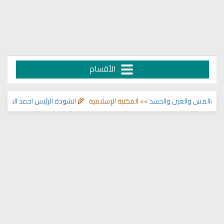
الأقسام
والمس والعين والحسد
>> المكتبة الإسلامية 🌾
انشودة الرئيس احمد الشرع
>> ان