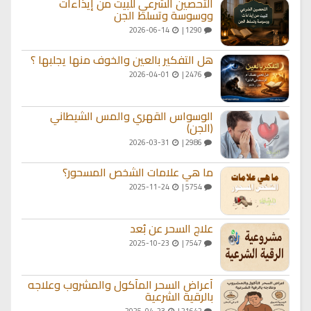
التحصين الشرعي للبيت من إيذاءات
ووسوسة وتسلط الجن
2026-06-14
1290 |
هل التفكير بالعين والخوف منها يجلبها ؟
2026-04-01
2476 |
الوسواس القهري والمس الشيطاني
(الجن)
2026-03-31
2986 |
ما هي علامات الشخص المسحور؟
2025-11-24
5754 |
علاج السحر عن بُعد
2025-10-23
7547 |
أعراض السحر المأكول والمشروب وعلاجه
بالرقية الشرعية
2025-04-23
21642 |