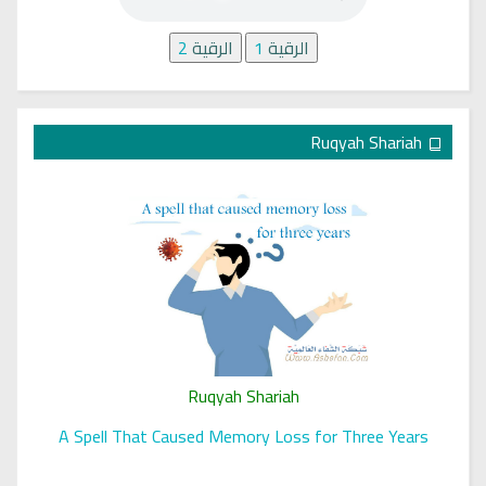
الرقية
1
الرقية
2
Ruqyah Shariah
Ruqyah Shariah
A Spell That Caused Memory Loss for Three Years