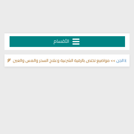
الأقسام
ط الجن
>> مواضيع تختص بالرقية الشرعية وعلاج السحر والمس والعين 🌾
قناة و