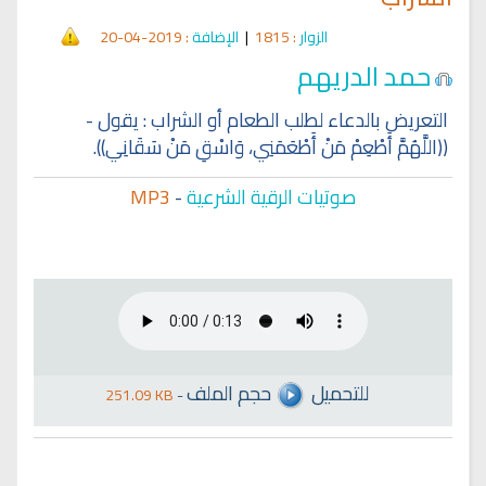
الزوار
: 1815
|
الإضافة
: 2019-04-20
حمد الدريهم
التعريض بالدعاء لطلب الطعام أو الشراب : يقول -
((اللَّهُمَّ أَطْعِمْ مَنْ أَطْعَمَنِي، وَاسْقِ مَنْ سَقَانِي)).
صوتيات الرقية الشرعية
-
MP3
للتحميل
حجم الملف
251.09 KB
-