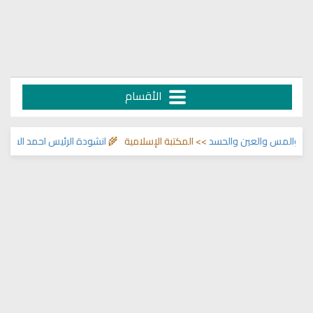
الأقسام
المس والعين والحسد
>> المكتبة الإسلامية 🌾
انشودة الرئيس احمد الشرع
>> انا