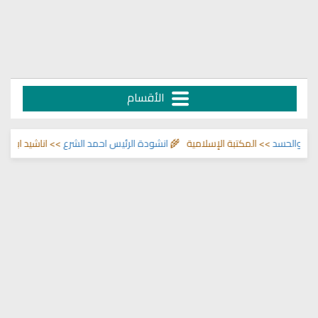
الأقسام
>> اناشيد ابراهيم الاحمد 🌾
انشودة الرئيس احمد الشرع
>> المكتبة الإسلامية 