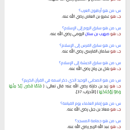
س: من هو أرطبون العرب؟
جـ: هو
عمرو بن العاص رضي الله عنه.
س: من هو سابق الروم إلى الإسلام؟
جـ: هو
صهيب بن سنان
الرومي رضي الله عنه.
س: من هو سابق الفرس إلى الإسلام؟
جـ: هو
سلمان الفارسي رضي الله عنه.
س: من هو سابق الحبشة إلى الإسلام؟
جـ: هو
بلال بن رباح رضي الله عنه.
س: من هو الصحابي الوحيد الذي ذكر اسمه في القرآن الكريم؟
جـ: هو
زيد بن حارثة رضي الله عنه؛ قال تعالى: ﴿
فَلَمَّا قَضَى زَيْدٌ مِنْهَا
وَطَرًا زَوَّجْنَاكَهَا
﴾ [الأحزاب: 37].
س: من هو إمام العلماء يوم القيامة؟
جـ: هو
معاذ بن جبل رضي الله عنه.
س: من هو حمامة المسجد؟
جـ: هو
عبد الله الزبير رضي الله عنه.