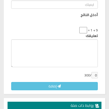
أدخل الناتج
9 + 1 =
تعليقك
/300
إضافة
روابط ذات صلة