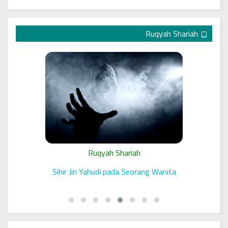
Ruqyah Shariah
Ruqyah Shariah
 الرقية
Sihir Jin Yahudi pada Seorang Wanita