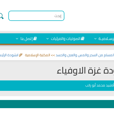
لإسـلاميـة
الصوتيات والمرئيات
إتصل بنا
من السحر والمس والعين والحسد
>> المكتبة الإسلامية 🌾
انشودة الرئيس احمد 
ة غزة الاوفياء
ناشيد محمد أبو راتب