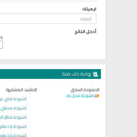
ايميلك
أدخل الناتج
9 + 5 =
روابط ذات صلة
الانشودة السابق
الاناشيد المتشابهة
انشودة مدين لك
انشودة قلبي في
راديو الشيخ ياسر الدوسري للقران
القران الكريم مرتل بصوت الشيخ 
الكريم
الباسط
انشودة مدينتي 
انشودة مطار الم
انشودة يا حمام 
انشودة يا حمام 