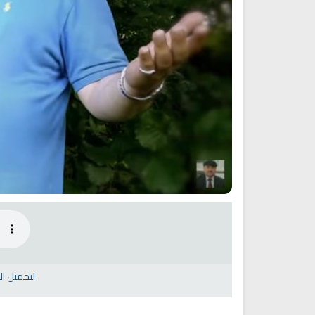
y Do You Feel at Peace When
Discover Islam and Muslims
stening to the Quran, Even If
religion!
You Don’t Understand It?
انشودة رثاء ابو حمزة
اناشيد ابراهيم الاحمد
انشودة الرئيس احمد الشرع
لتحميل ا
اناشيد ابراهيم الاحمد
16461 | 2025-03-19
1544 | 2026-06-20