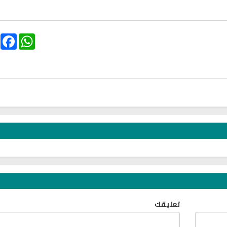
ebook
WhatsApp
تلاوة جديدة للشيخ مشاري
لغة
العفاسي تهتز لها القلوب
ترجمة معاني القرآن صوت
تلاوات منوعة
التاميلية
الترجمات الصوتية
13813 | 2024-05-29
القرآن Mp3
7158 | 2024-05-29
تعليقك