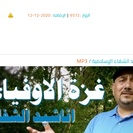
الزوار
: 6572
|
الإضافة
: 2020-12-12
د الشفاء الإسلا
مية /
MP3
qyah Shariah
Ruqyah Shariah