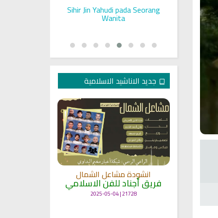
ll on a Woman
Sihir Jin Yahudi pada Seorang
Ruqyah S
Rashid Al Afasy Mp3 الرقية
Wanita
جديد الاناشيد الاسلامية
انشودة
انشودة مشاعل الشمال
أنا
ة
فريق أجناد للفن الاسلامي
لاسلامي
19360 | 2025-04-09
21728 | 2025-05-04