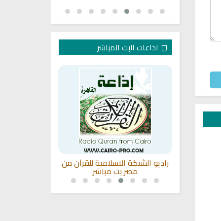
اذاعات البث المباشر
شم للقران
راديو الشبكة الاسلامية للقرآن من
راديو مباشر ل
مصر بث مباشر
الشيخ اب