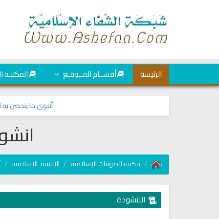
الرئيسة
أقســام المــوقـع
المكتبـة ا
أقوى ما يتحصن به المسلم 
انشود
مكتبة الصوتيات الإسلامية
الاناشيد الاسلامية
أ
الانشودة