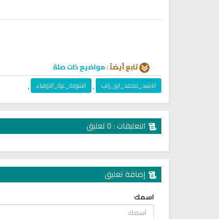
تابع أيضاً :
مواضيع ذات صلة
اناشيد_محمد_ابو_راتب
,
انشودة_غزة_الاوفياء
,
التعليقات : 0 تعليق
ترجمة معاني القرآن صوت الى ال
التايلاندية
الترجمات الصوتية لمعاني
القرآن Mp3
إضافة تعليق
6808 | 2024-05-29
لقرآن الكريم كاملاً الشيخ مشاري
العفاسي سهولة الاستماع
لقرآن كاملاً مشاري العفاسي
اسمك
بجودة عالية
12615 | 2024-05-29