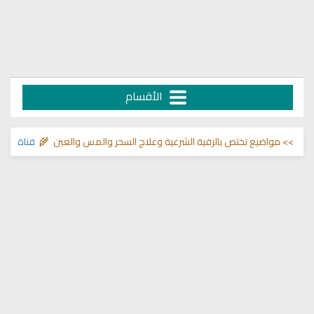
الأقسام
>> مواضيع تختص بالرقية الشرعية وعلاج السحر والمس والعين 🌾
قناة وشفاء ل