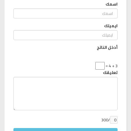
اسمك
ايميلك
أدخل الناتج
3 + 4 =
تعليقك
/300