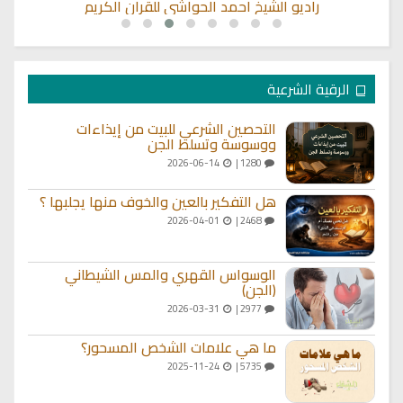
ي
راديو الشيخ احمد الحواشي للقران الكريم
الرقية الشرعية
التحصين الشرعي للبيت من إيذاءات
ووسوسة وتسلط الجن
2026-06-14
1280 |
هل التفكير بالعين والخوف منها يجلبها ؟
2026-04-01
2468 |
الوسواس القهري والمس الشيطاني
(الجن)
2026-03-31
2977 |
ما هي علامات الشخص المسحور؟
2025-11-24
5735 |