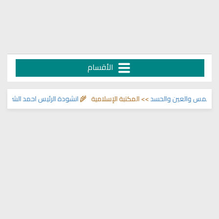
الأقسام
لمس والعين والحسد
>> المكتبة الإسلامية 🌾
انشودة الرئيس احمد الشرع
>> اناش