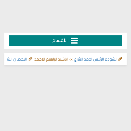
الأقسام
 🌾
انشودة الرئيس احمد الشرع
>> اناشيد ابراهيم الاحمد 🌾
التحصين الشرعي للبي