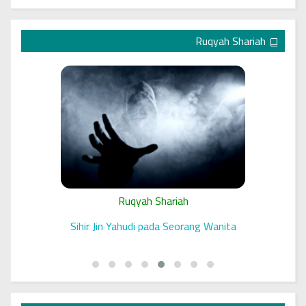
Ruqyah Shariah
Ruqyah Shariah
 الرقية
Sihir Jin Yahudi pada Seorang Wanita