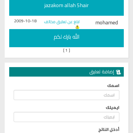
jazakom allah 5hair
2009-10-18
mohamed
ابلغ عن تعليق مخالف
الله بارك لكم
]
1
[
إضافة تعليق
اسمك
ايميلك
أدخل الناتج