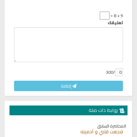
9 + 8 =
تعليقك
/300
إضافة
روابط ذات صلة
المحاضرة السابق
فجعت قلبي و أدميته