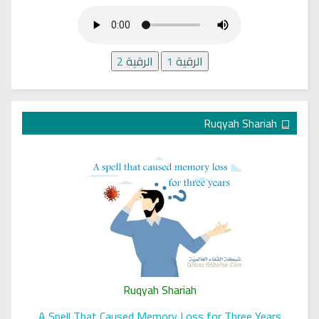
الرقية
1
الرقية
2
Ruqyah Shariah
Ruqyah Shariah
A Spell That Caused Memory Loss for Three Years