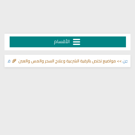
الأقسام
ن
>> مواضيع تختص بالرقية الشرعية وعلاج السحر والمس والعين 🌾
قناة وشفاء 