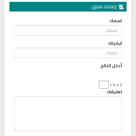
إضافة تعليق
اسمك
ايميلك
أدخل الناتج
2 + 4 =
تعليقك