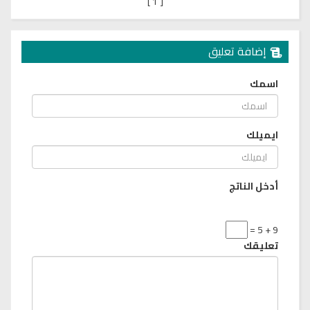
]
1
[
إضافة تعليق
اسمك
ايميلك
أدخل الناتج
9 + 5 =
تعليقك