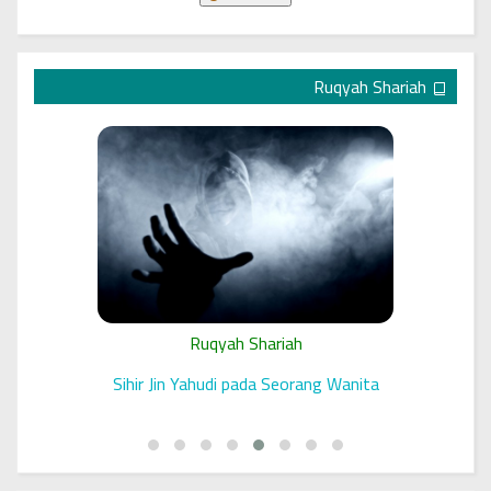
Ruqyah Shariah
Ruqyah Shariah
 الرقية
Sihir Jin Yahudi pada Seorang Wanita