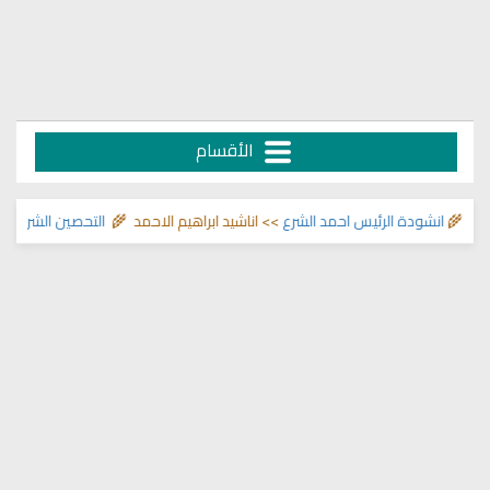
الأقسام
انشودة الرئيس احمد الشرع
>> اناشيد ابراهيم الاحمد 🌾
التحصين الشرعي للبيت