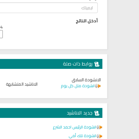
أدخل الناتج
4 + 6 =
روابط ذات صلة
الانشودة السابق
الاناشيد المتشابهة
انشودة متل كل يوم
ترجمة معاني القرآن صوت الى ال
التايلاندية
الترجمات الصوتية لمعاني
القرآن Mp3
جديد الاناشيد
6801 | 2024-05-29
لقرآن الكريم كاملاً الشيخ مشاري
العفاسي سهولة الاستماع
لقرآن كاملاً مشاري العفاسي
انشودة الرئيس احمد الشرع
بجودة عالية
انشودة تلك أمي
12589 | 2024-05-29