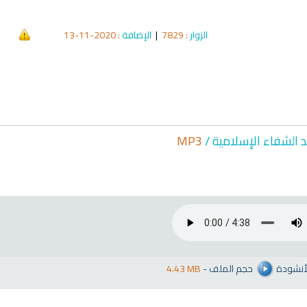
الزوار
: 7829
|
الإضافة
: 2020-11-13
د الشفاء الإسلا
مية /
MP3
لأنشودة
حجم الملف
-
4.43 MB
qyah Shariah
Ruqyah Shariah