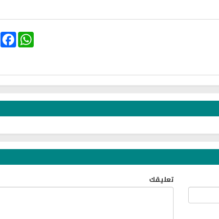
hariah Full Mishary
Ruqyah according to the Quran
Wh
and Sunnah to treat witchcraft,
Li
and the evil eye
الشرعية
ebook
WhatsApp
اقمار الهباري
تعليقك
انشودة تلك أمي
فريق أجناد للفن ا
أناشيد الأم
15266 | 2025-11-03
3610 | 2026-03-30