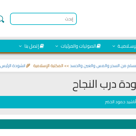
لإسـلاميـة
الصوتيات والمرئيات
إتصل بنا
 من السحر والمس والعين والحسد
>> المكتبة الإسلامية 🌾
انشودة الرئيس احمد
دة درب النجاح
ناشيد حمود الخضر