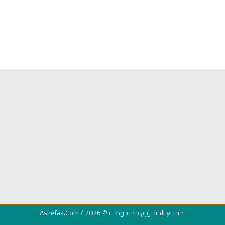
ان
اذاعة القران الكريم من السعودية
البث المباشر للقران ا
الشيخ فارس عب
جميـع الحقـوق محفـوظـة
© 2026 /
Ashefaa.Com