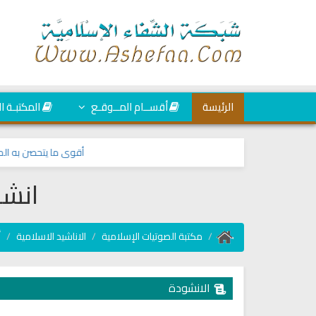
الرئيسة
أقســام المــوقـع
المكتبـة ا
أقوى ما يتحصن به المسلم
انشو
مكتبة الصوتيات الإسلامية
الاناشيد الاسلامية
أ
الانشودة