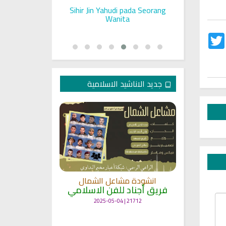
ll on a Woman
Sihir Jin Yahudi pada Seorang
Ruqyah S
Rashid Al Afasy Mp3 الرقية
Wanita
Twitter
Fac
جديد الاناشيد الاسلامية
انشودة
انشودة مشاعل الشمال
أنا
ة
فريق أجناد للفن الاسلامي
لاسلامي
19340 | 2025-04-09
21712 | 2025-05-04