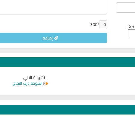
/300
إضافة
الانشودة التالي
تلاوة جديدة للشيخ مشاري
انشودة درب النجاح
لغة
العفاسي تهتز لها القلوب
ترجمة معاني القرآن صوت
تلاوات منوعة
التاميلية
الترجمات الصوتية
13796 | 2024-05-29
القرآن Mp3
7147 | 2024-05-29