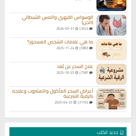
الوسواس القهري والمس الشيطاني
(الجن)
2026-03-31
3023 |
ما هي علامات الشخص المسحور؟
2025-11-24
5803 |
علاج السحر عن بُعد
2025-10-23
7587 |
أعراض السحر المأكول والمشروب وعلاجه
بالرقية الشرعية
2025-04-23
21702 |
جديد الكتب