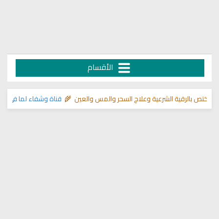
الأقسام
ية الشرعية وعلاج السحر والمس والعين 🌾
قناة وشفاء لما في الصدور
>> دليل 