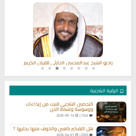
ن الكريم
القران الكريم مباشرة بصوت الشيخ سعد الغا
الرقية الشرعية
التحصين الشرعي للبيت من إيذاءات
ووسوسة وتسلط الجن
2026-06-14
1342 |
هل التفكير بالعين والخوف منها يجلبها ؟
2026-04-01
2505 |