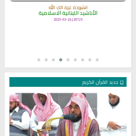
انشودة حن قلبي للتلاقي
أناشيد الحج
25769 | 2025-03-19
جديد القرآن الكريم