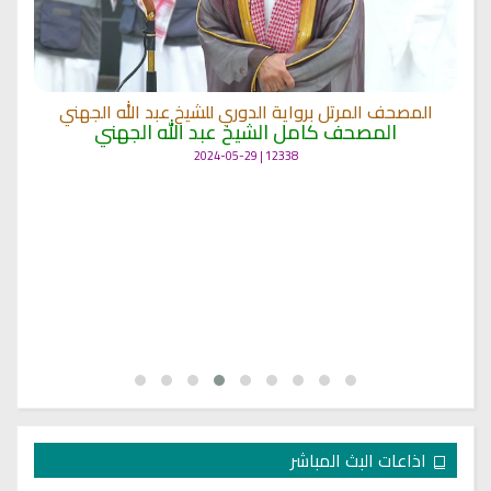
الله الجهني
الجهني
المصحف المرتل برواية السوسي للشيخ عثمان ا
القرآن بصوت الشيخ عثمان الصديقي
7151 | 2024-05-29
اذاعات البث المباشر