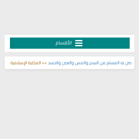
الأقسام
حصن به المسلم من السحر والمس والعين والحسد
>> المكتبة الإسلامية 🌾
انشو