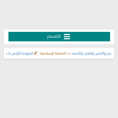
الأقسام
لسحر والمس والعين والحسد
>> المكتبة الإسلامية 🌾
انشودة الرئيس احمد الشر