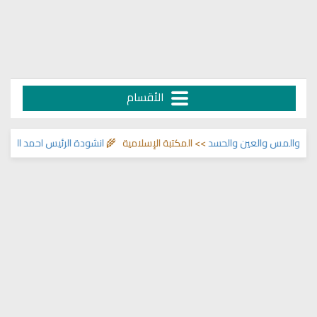
الأقسام
 والمس والعين والحسد
>> المكتبة الإسلامية 🌾
انشودة الرئيس احمد الشرع
>> ا