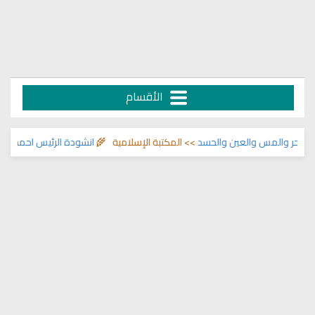
الأقسام
ر والمس والعين والحسد
>> المكتبة الإسلامية 🌾
انشودة الرئيس احمد الشرع
>>