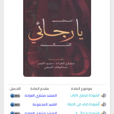
موضوع المادة
مقدم المادة
التحميل
انشودة فرشي التراب
المنشد مشاري العرادة
أنشودة قف في الحياة
اناشيد المجموعة
انشودة يا رجائي3
المنشد مشاري العرادة