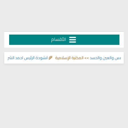
الأقسام
لمس والعين والحسد
>> المكتبة الإسلامية 🌾
انشودة الرئيس احمد الشرع
>> اناش