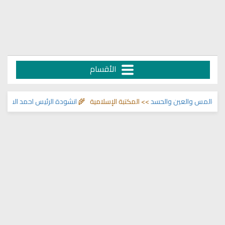
الأقسام
المس والعين والحسد
>> المكتبة الإسلامية 🌾
انشودة الرئيس احمد الشرع
>> انا