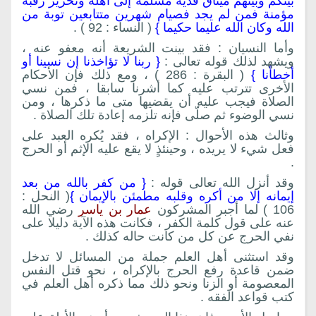
بينكم وبينهم ميثاق فدية مسلمة إلى أهله وتحرير رقبة
مؤمنة فمن لم يجد فصيام شهرين متتابعين توبة من
الله وكان الله عليما حكيما }
( النساء : 92 ) .
وأما النسيان : فقد بينت الشريعة أنه معفو عنه ،
ويشهد لذلك قوله تعالى :
{ ربنا لا تؤاخذنا إن نسينا أو
أخطأنا }
( البقرة : 286 ) ، ومع ذلك فإن الأحكام
الأخرى تترتب عليه كما أشرنا سابقا ، فمن نسي
الصلاة فيجب عليه أن يقضيها متى ما ذكرها ، ومن
نسي الوضوء ثم صلّى فإنه تلزمه إعادة تلك الصلاة .
وثالث هذه الأحوال : الإكراه ، فقد يُكره العبد على
فعل شيء لا يريده ، وحينئذٍ لا يقع عليه الإثم أو الحرج
.
وقد أنزل الله تعالى قوله :
{ من كفر بالله من بعد
إيمانه إلا من أكره وقلبه مطمئن بالإيمان }
( النحل :
106 ) لما أجبر المشركون
عمار بن ياسر
رضي الله
عنه على قول كلمة الكفر ، فكانت هذه الآية دليلا على
نفي الحرج عن كل من كانت حاله كذلك .
وقد استثنى أهل العلم جملة من المسائل لا تدخل
ضمن قاعدة رفع الحرج بالإكراه ، نحو قتل النفس
المعصومة أو الزنا ونحو ذلك مما ذكره أهل العلم في
كتب قواعد الفقه .