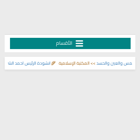
الأقسام
س والعين والحسد
>> المكتبة الإسلامية 🌾
انشودة الرئيس احمد الشرع
>> اناشيد 