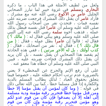
ولعل من لطيف الأمثلة في هذا الباب ، ما ذكره
البخاري
و
مسلم
في غزوة خيبر لما تبارز الصحابي
الجليل
عامر بن الأكوع
رضي الله عنه مع مشرك ،
فأراد
عامر
أن يقتل ذلك المشرك فرجعت ضربته على
نفسه فمات ، فتحدث نفر من أصحاب رسول الله
صلى الله عليه وسلم أن
عامرا
قتل نفسه فبطل بذلك
عمله ، فذهب أخوه
سلمة
رضي الله عنه إلى النبي
صلى الله عليه وسلم وهو يبكي فقال له :
( مالك ؟ )
فقال له : قالوا إن
عامرا
بطل عمله ، فقال :
( من
قال ذلك ؟ )
، فقال له : نفر من أصحابك ، فقال :
(
كذب أولئك ، بل له الأجر مرتين )
، ففي هذه الحادثة
لم يقصد هذا الصحابي أن يقتل نفسه ، بل كان يريد
أن يقتل ذلك المشرك فجاءت ضربته عليه ، فبين
النبي صلى الله عليه وسلم أن خطأه هذا معفو عنه .
على أن رفع الإثم والحرج عن المخطيء لا يعني
بالضرورة عدم ترتب أحكام خطئه عليه ، خصوصا فيما
يتعلق بحقوق العباد ؛ لذلك يطالب المسلم بالدية
والكفارة إذا قتل مسلما خطأ ، كما بين الله تعالى ذلك
في قوله :
{ وما كان لمؤمن أن يقتل مؤمنا إلا خطأ
ومن قتل مؤمنا خطأ فتحرير رقبة مؤمنة ودية مسلمة
إلى أهله إلا أن يصدقوا فإن كان من قوم عدو لكم
وهو مؤمن فتحرير رقبة مؤمنة وإن كان من قوم