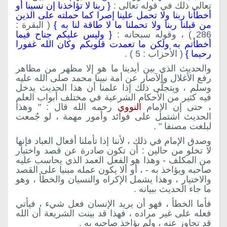
تعالى ذلك في قوله تعالى :
{ ربنا لا تؤاخذنا إن نسينا أو
أخطأنا ربنا ولا تحمل علينا إصرا كما حملته على الذين
من قبلنا ربنا ولا تحملنا ما لا طاقة لنا به }
( البقرة :
286 ) ، وقوله سبحانه :
{ وليس عليكم جناح فيما
أخطأتم به ولكن ما تعمدت قلوبكم وكان الله غفورا
رحيما }
( الأحزاب : 5 ) .
والحديث الذي بين أيدينا ما هو إلا مظهر من مظاهر
رفع الأغلال والآصار عن أمة نبينا محمد صلى الله عليه
وسلم ، ويتجلّى ذلك إذا علمنا أن هذا الحديث يدخل
فيه كثير من الأحكام الشرعية في مختلف أبواب العلم
، حتى إن الإمام
النووي
رحمه الله قال : " وهذا
الحديث اشتمل على فوائد وأمور مهمة ، لو جُمعت
لبلغت مصنفا " .
وصدق الإمام في ذلك ، لأننا إذا تأملنا أفعال العباد فإنها
لا تخلو من حالين : أن تكون صادرة عن قصد واختيار
من المكلف - وهذا هو الفعل العمد الذي يحاسب عليه
صاحبه ويؤاخذ به - ، أو ألا يكون عمله مبنيا على القصد
والاختيار ، وهذا يشمل الإكراه والنسيان والخطأ ، وهو
ما جاء الحديث ببيانه .
فأما الخطأ ، فهو أن يريد الإنسان فعل شيء ، فيأتي
فعله على غير مراده ، فهذا قد بينت الشريعة أن الله
قد تجاوز عنه ، ولم يؤاخذ صاحبه به .