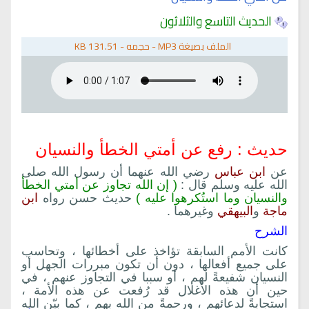
الحديث التاسع والثلاثون
الملف بصيغة
MP3
-
حجمه -
131.51 KB
حديث : رفع عن أمتي الخطأ والنسيان
عن
ابن عباس
رضي الله عنهما أن رسول الله صلى
الله عليه وسلم قال :
( إن الله تجاوز عن أمتي الخطأ
والنسيان وما استُكرهوا عليه )
حديث حسن رواه
ابن
ماجة
و
البيهقي
وغيرهما .
الشرح
كانت الأمم السابقة تؤاخذ على أخطائها ، وتحاسب
على جميع أفعالها ، دون أن تكون مبررات الجهل أو
النسيان شفيعةً لهم ، أو سببا في التجاوز عنهم ، في
حين أن هذه الأغلال قد رُفعت عن هذه الأمة ،
استجابةً لدعائهم ، ورحمةً من الله بهم ، كما بيّن الله