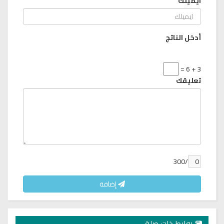
ايميلك
أدخل الناتج
3 + 6 =
تعليقك
/300
إضافة
روابط ذات صلة