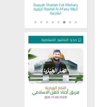
pada Seorang
Ruqyah Shariah Full Mishary
Ruqyah ac
and Sunnah
Rashid Al Afasy Mp3 الرقية
a
an
الشرعية
جديد الاناشيد الاسلامية
انشودة م
اقمار الهبارية
فريق أجناد
مي
فريق أجناد للفن الاسلامي
21714 | 2025-05-04
15270 | 2025-11-03