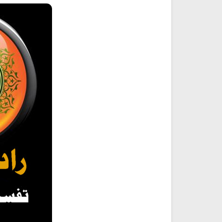
Discover Islam and Muslims
Ruqya regained her sight
religion!
انشودة هل نلتقي
انشودة رثاء ابو حمزة
أناشيد مؤثرة وحزينة
اناشيد ابراهيم الاحمد
28138 | 2025-03-19
16448 | 2025-03-19