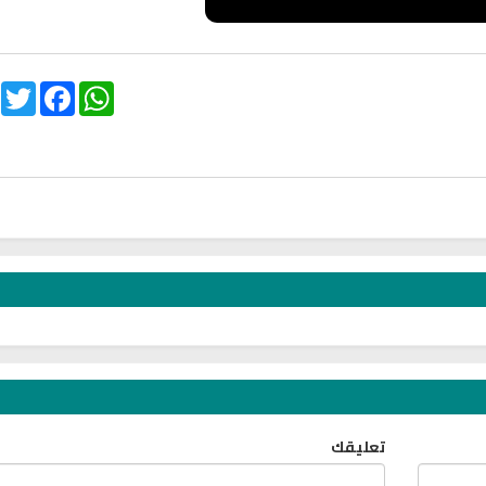
witter
Facebook
WhatsApp
تلاوة جديدة للشيخ
ترجمة معاني القرآن صوت الى اللغة
العفاسي تهتز لها 
التايلاندية
تلاوات منوع
الترجمات الصوتية لمعاني
القرآن Mp3
13797 | 2024-05-29
6802 | 2024-05-29
ري
سي
تعليقك