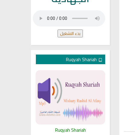
بدء التشغيل
Ruqyah Shariah
ariah
Ruqyah Shariah
Ru