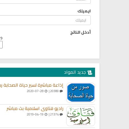
ايميلك
أدخل الناتج
9 + 4 =
جديد المواد
إذاعة مباشرة لسير حياة الصحابة رض
2020-07-28
20380 |
ديو الشيخ محمد صديق المنشاوي
القران الكريم مباشرة بصوت الش
للقران الكريم
محمد سليمان المحيسني
راديو فتاوى اسلامية بث مباشر
2019-04-19
21374 |