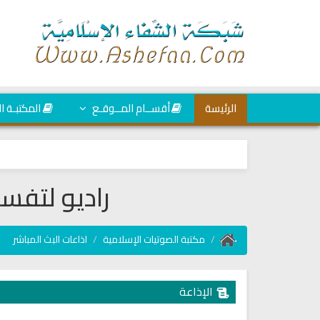
الرئيسة
أقســام المــوقـع
المكتبـة ا
راديو لتفسي
مكتبة الصوتيات الإسلامية
اذاعات البث المباشر
الإذاعة