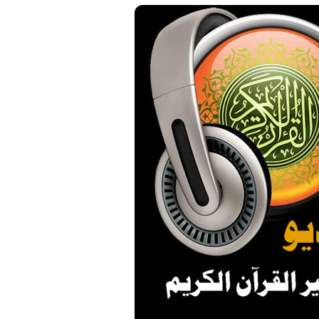
cording to the Quran
Why Do You Feel at Peace When
 to treat witchcraft,
Listening to the Quran, Even If
d the evil eye
You Don’t Understand It?
انشودة تلك أ
انشودة الرئيس احمد الشرع
أناشيد الأم
اناشيد ابراهيم الاحمد
3612 | 2026-03-30
1513 | 2026-06-20