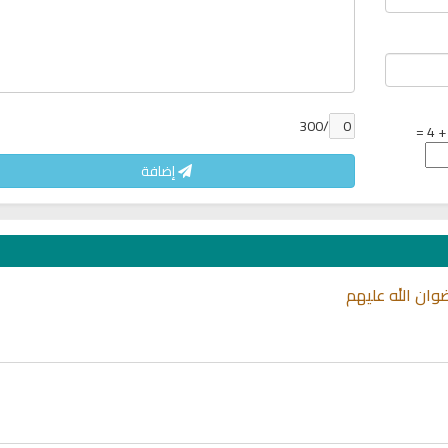
/300
إضافة
وان الله عليهم
يخ
راديو الشيخ صلاح الهاشم للقران
راديو مباشر للقران ال
الكريم
الشيخ ابو بكر ال