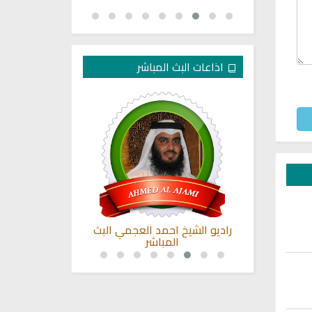
اذاعات البث المباشر
كريم بصوت
راديو الشيخ احمد العجمي البث
اذاعة القران
شاطري
المباشر
نابل