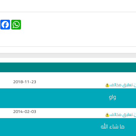
cording to the Quran
Why Do You Feel at Peace When
 to treat witchcraft,
Listening to the Quran, Even If
d the evil eye
You Don’t Understand It?
ebook
WhatsApp
2018-11-23
ن تعليق مخالف
واو
2014-02-03
انشودة تلك أ
ن تعليق مخالف
انشودة الرئيس احمد الشرع
أناشيد الأم
اناشيد ابراهيم الاحمد
ما شاء الله
3665 | 2026-03-30
1560 | 2026-06-20