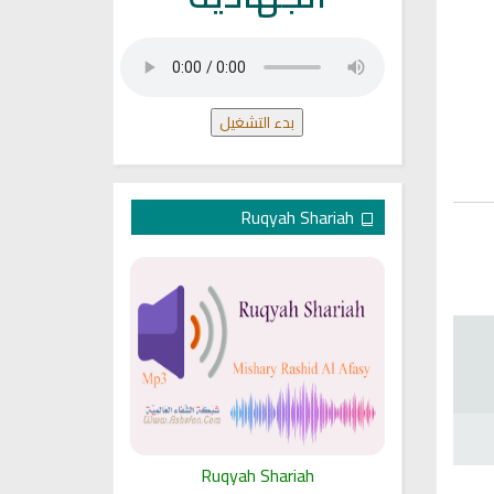
بدء التشغيل
Ruqyah Shariah
ariah
Ruqyah Shariah
Ru