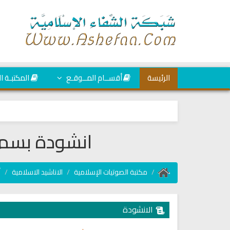
الرئيسة
أقســام المــوقـع
المكتبـة ا
انشودة بسم ا
مكتبة الصوتيات الإسلامية
الاناشيد الاسلامية
أ
الانشودة