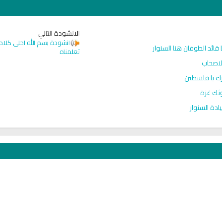
الانشودة التالي
انشودة بسم الله احلى كلام
قائد الطوفان هنا السنوار
تعلمناه
الاصحاب
رك يا فلسطين
وثك غزة
ادة السنوار