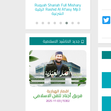
pada Seorang
Ruqyah Shariah Full Mishary
Ruqyah ac
and Sunnah
Rashid Al Afasy Mp3 الرقية
a
an
الشرعية
Twitter
Fac
جديد الاناشيد الاسلامية
انشودة م
اقمار الهبارية
فريق أجناد
مي
فريق أجناد للفن الاسلامي
21756 | 2025-05-04
15302 | 2025-11-03