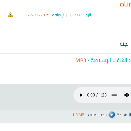
ناه
الزوار
: 26771
|
الإضافة
: 2009-03-27
الجنة
د الشفاء الإسلا
مية /
MP3
لأنشودة
حجم الملف
-
1.3 MB
qyah Shariah
Ruqyah Shariah