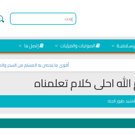
لإسـلاميـة
الصوتيات والمرئيات
إتصل بنا
أقوى ما يتحصن به المسلم من السحر والمس وا
لله احلى كلام تعلمناه
ناشيد طيور الجنة