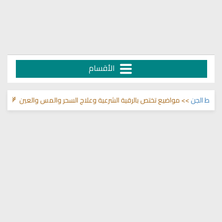
الأقسام
ط الجن
>> مواضيع تختص بالرقية الشرعية وعلاج السحر والمس والعين 🌾
قناة و