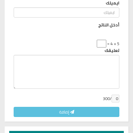
ايميلك
أدخل الناتج
5 + 4 =
تعليقك
/300
إضافة