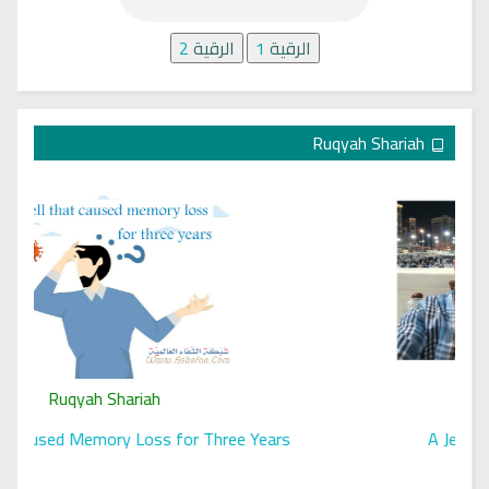
الرقية
1
الرقية
2
Ruqyah Shariah
Ruqyah Shariah
A Spell That Caused Memory Loss for Three Years