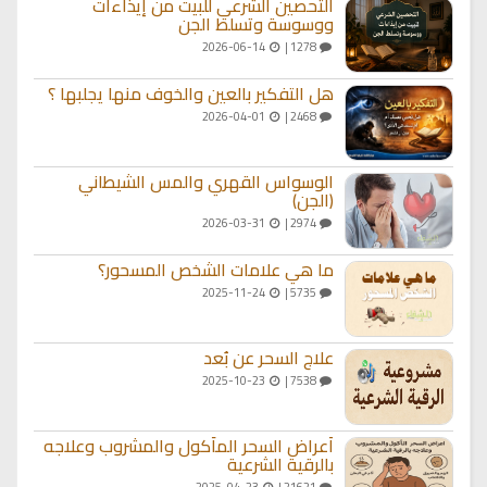
التحصين الشرعي للبيت من إيذاءات
ووسوسة وتسلط الجن
2026-06-14
1278 |
هل التفكير بالعين والخوف منها يجلبها ؟
2026-04-01
2468 |
الوسواس القهري والمس الشيطاني
(الجن)
2026-03-31
2974 |
ما هي علامات الشخص المسحور؟
2025-11-24
5735 |
علاج السحر عن بُعد
2025-10-23
7538 |
أعراض السحر المأكول والمشروب وعلاجه
بالرقية الشرعية
2025-04-23
21621 |