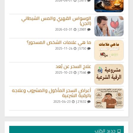
2026-04-01
2475 |
الوسواس القهري والمس الشيطاني
(الجن)
2026-03-31
2981 |
ما هي علامات الشخص المسحور؟
2025-11-24
5750 |
علاج السحر عن بُعد
2025-10-23
7546 |
أعراض السحر المأكول والمشروب وعلاجه
بالرقية الشرعية
2025-04-23
21632 |
جديد الكتب