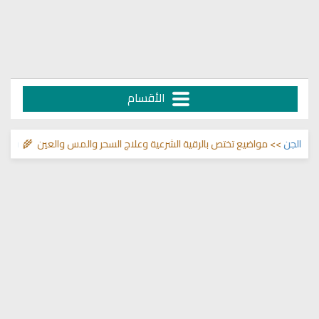
الأقسام
جن
>> مواضيع تختص بالرقية الشرعية وعلاج السحر والمس والعين 🌾
قناة وشفاء