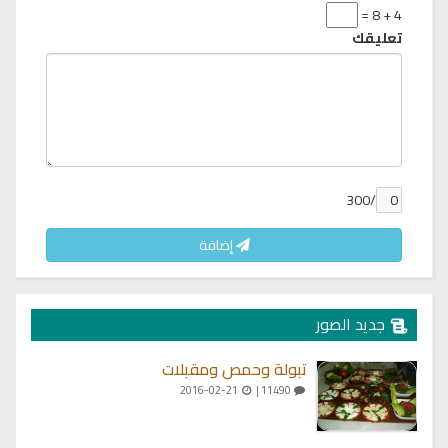
4 + 8 =
تعليقك
/300
إضافة
جديد الصور
تبولة وحمص ومقبلات
2016-02-21
11490 |