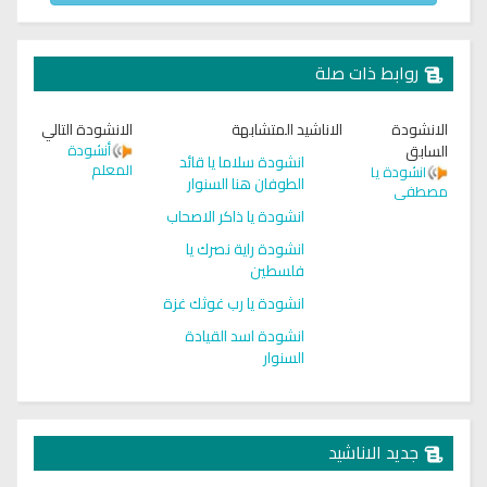
روابط ذات صلة
الانشودة
الاناشيد المتشابهة
الانشودة التالي
السابق
أنشودة
انشودة سلاما يا قائد
المعلم
انشودة يا
الطوفان هنا السنوار
مصطفى
انشودة يا ذاكر الاصحاب
انشودة راية نصرك يا
فلسطين
انشودة يا رب غوثك غزة
انشودة اسد القيادة
السنوار
جديد الاناشيد