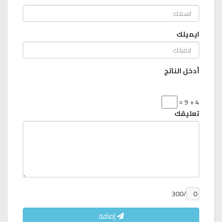
ايميلك
أدخل الناتج
4 + 9 =
تعليقك
/300
إضافة