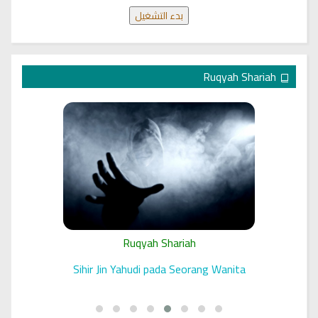
بدء التشغيل
Ruqyah Shariah
Ruqyah Shariah
 الرقية
Sihir Jin Yahudi pada Seorang Wanita