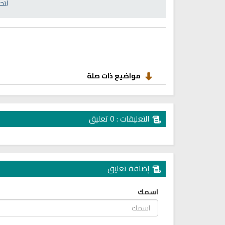
انشودة رثاء ابو حمزة
لتح
اناشيد ابراهيم الاحمد
انشودة الرئيس احمد الشرع
اناشيد ابراهيم الاحمد
16471 | 2025-03-19
1560 | 2026-06-20
مواضيع ذات صلة
التعليقات : 0 تعليق
إضافة تعليق
ترجمة معاني القرآن صوت الى ال
اسمك
التايلاندية
الترجمات الصوتية لمعاني
القرآن Mp3