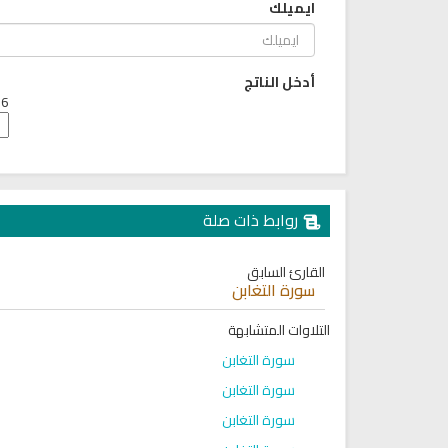
ايميلك
6814 | 2024-05-29
لقرآن الكريم كاملاً الشيخ مشاري
العفاسي سهولة الاستماع
لقرآن كاملاً مشاري العفاسي
بجودة عالية
أدخل الناتج
12622 | 2024-05-29
6 + 8 =
روابط ذات صلة
القارئ السابق
سورة التغابن
التلاوات المتشابهة
سورة التغابن
سورة التغابن
سورة التغابن
راديو فتاوى اسلامية بث مباشر
القرآن الكريم مباشرة بصوت الش
سعود الشريم