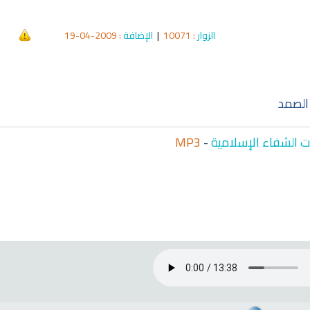
الزوار
: 10071
|
الإضافة
: 2009-04-19
qyah Shariah
Ruqyah Shariah
hariah Full Mishary
Ruqyah according to the Quran
Wh
and Sunnah to treat witchcraft,
Li
and the evil eye
الشرعية
الصمد
 الشفاء الإسلامية
-
MP3