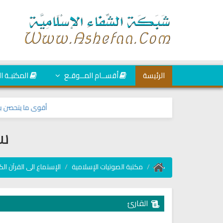
الرئيسة
أقســام المــوقـع
المكتبـة ا
أقوى ما يتحصن به ال
سو
مكتبة الصوتيات الإسلامية
الإستماع الى القرآن الك
القارئ