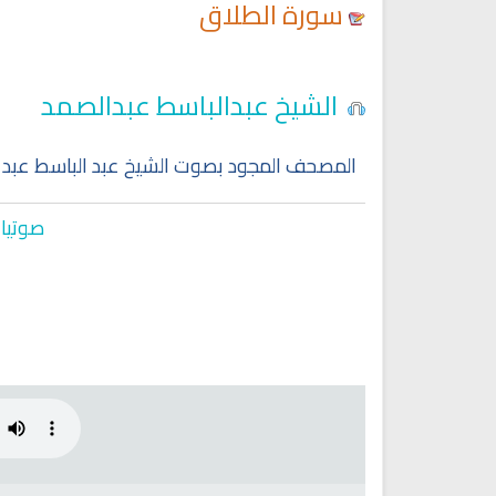
سورة الطلاق
Ruqyah Shariah
Ruqyah Shariah
الشيخ عبدالباسط عبدالصمد
y Do You Feel at Peace When
Discover Islam and Muslims
stening to the Quran, Even If
religion!
You Don’t Understand It?
المصحف المجود بصوت الشيخ عبد الباسط عبد 
صوتيات