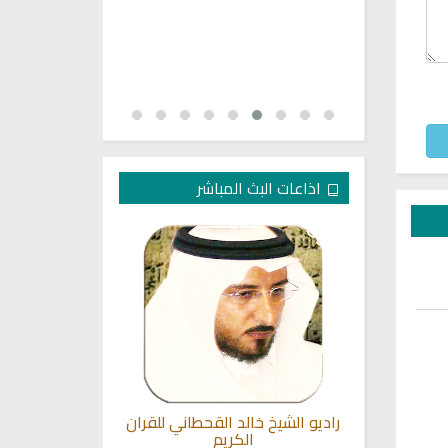
اذاعات البث المباشر
شيد صوفي
راديو الشيخ خالد القحطاني للقران
القران الكريم
الكريم
ماهر 