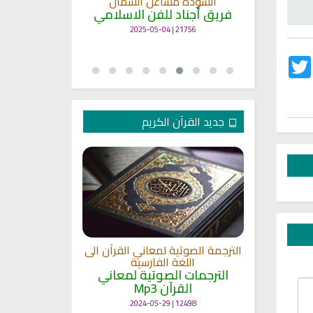
انشودة مشاعل الشمال
أنا
ة
فريق أجناد للفن الاسلامي
لاسلامي
19378 | 2025-04-09
21756 | 2025-05-04
Twitter
Fac
جديد القرآن الكريم
الترجمة الصوتية لمعاني القرآن الى
ترجمة معاني 
اللغة الفارسية
اللغة
 الى اللغة
الترجمات الصوتية لمعاني
الترجمات ا
القرآن Mp3
القرآ
 لمعاني
11470 | 2024-05-29
12498 | 2024-05-29