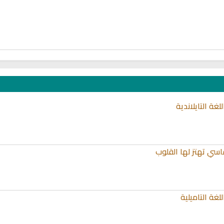
غة التايلاندية
اسي تهتز لها القلوب
غة التاميلية