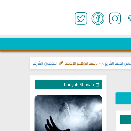
احمد الشرع
>> اناشيد ابراهيم الاحمد 🌾
التحصين الشرعي للبيت من إيذاءات وو
Ruqyah Shariah