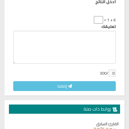
أدخل الناتج
6 + 1 =
تعليقك
/300
إضافة
روابط ذات صلة
القارئ السابق
سورة الأنفال