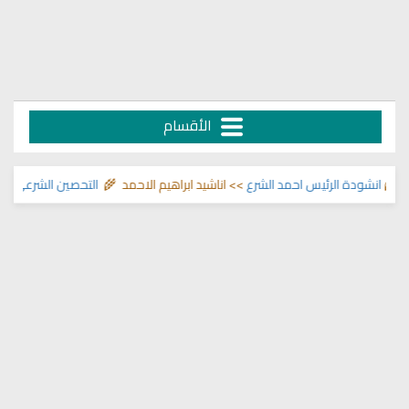
الأقسام
انشودة الرئيس احمد الشرع
>> اناشيد ابراهيم الاحمد 🌾
التحصين الشرعي للبيت م