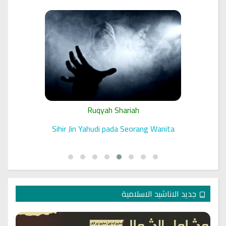
Ruqyah Shariah
 الرقية
Sihir Jin Yahudi pada Seorang Wanita
جديد الاناشيد الاسلامية