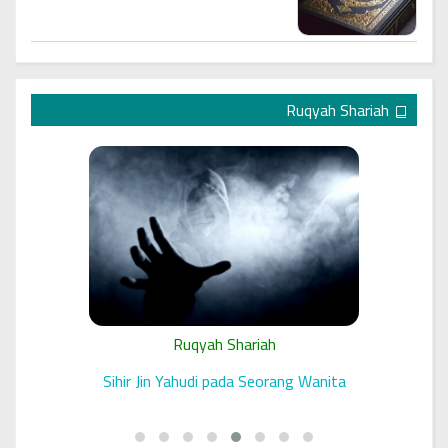
Ruqyah Shariah
Ruqyah Shariah
 الرقية
Sihir Jin Yahudi pada Seorang Wanita