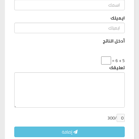
ايميلك
أدخل الناتج
5 + 6 =
تعليقك
/300
إضافة