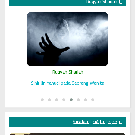
Ruqyah Shariah
Ruqyah Shariah
 الرقية
Sihir Jin Yahudi pada Seorang Wanita
جديد الاناشيد الاسلامية