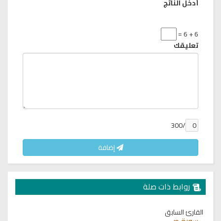
أدخل الناتج
6 + 6 =
تعليقك
/300
إضافة
روابط ذات صلة
القارئ السابق
سورة ص