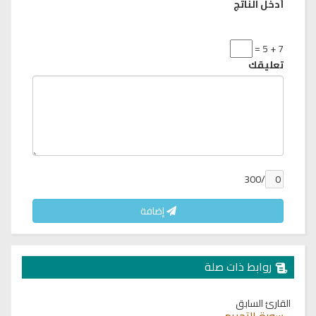
أدخل الناتج
7 + 5 =
تعليقك
/300
إضافة
روابط ذات صلة
القارئ السابق
سورة التحريم