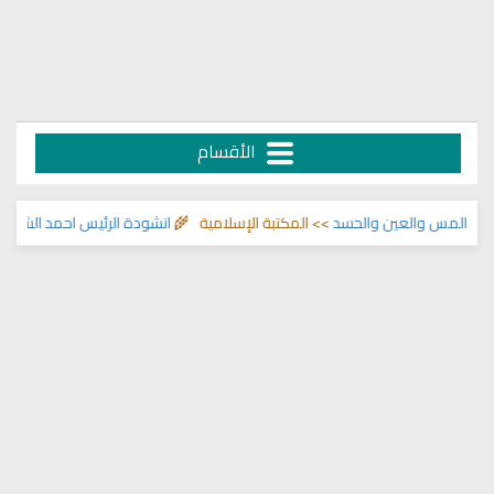
الأقسام
المس والعين والحسد
>> المكتبة الإسلامية 🌾
انشودة الرئيس احمد الشرع
>> اناش