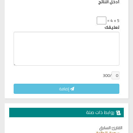
أدخل الناتج
5 + 4 =
تعليقك
/300
إضافة
روابط ذات صلة
القارئ السابق
سورة الطلاق