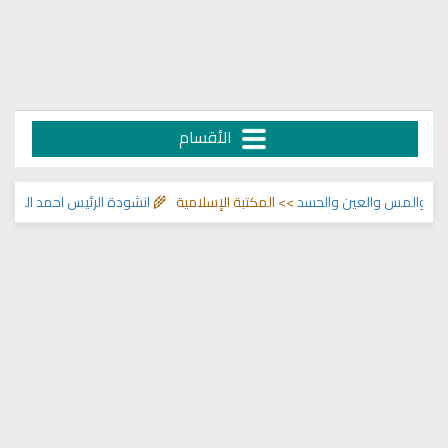
الأقسام
المس والعين والحسد
>> المكتبة الإسلامية 🌾
انشودة الرئيس احمد الشرع
>> انا