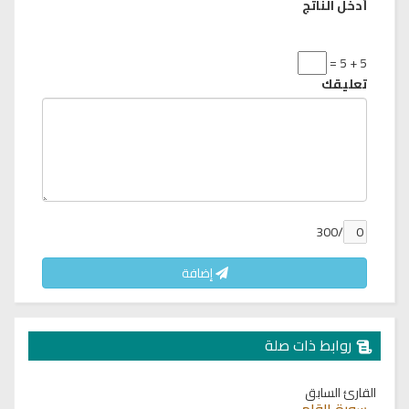
أدخل الناتج
5 + 5 =
تعليقك
/300
إضافة
روابط ذات صلة
القارئ السابق
سورة القلم