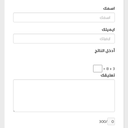
اسمك
ايميلك
أدخل الناتج
3 + 8 =
تعليقك
/300