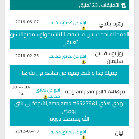
التعليقات : 23 تعليق
2016-06-07
زهرة بلادي
ابلغ عن تعليق مخالف
الحمد لله نجحت بس ما شفت الأناشيد ولوسمحتواانشرو
تعليقي
روز يوسف بن
2016-02-25
ابلغ عن تعليق مخالف
سليمان
جميلة جدا واشكر جميع من ساهم في نشرها
2014-08-
ابلغ عن تعليق
مر&amp;amp;#1740;ومه
12
مخالف
بهدي هذي ا&amp;amp;#65275;نشودة لي بنتي
ريومتي
الله يسعدها دووم
2012-06-13
ليان
ابلغ عن تعليق مخالف