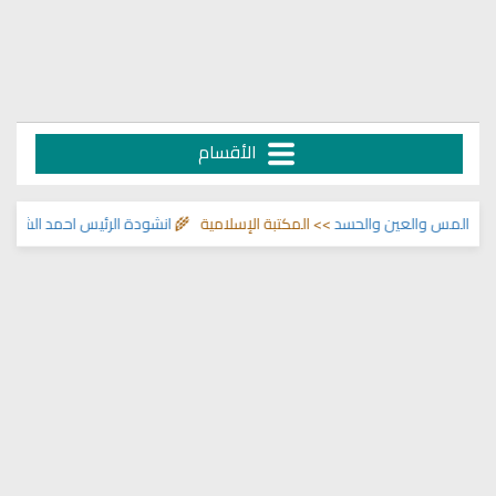
الأقسام
لمس والعين والحسد
>> المكتبة الإسلامية 🌾
انشودة الرئيس احمد الشرع
>> اناش