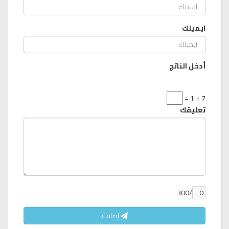
ايميلك
أدخل الناتج
7 + 1 =
تعليقك
/300
إضافة