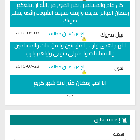
كل عام والمسلمين بخير اتمنى من الله ان يبلغكم
رمضان اعوام عديده وازمنه مديده انشوده رائعه يسلم
صوتك
2010-08-08
نبيل مبروك
ابلغ عن تعليق مخالف
اللهم اهدى وارحم المؤمنين والمؤمنات والمسلمين
والمسلمات واغفر لى ذنوبى وإياهم يا رب
2010-07-28
ندى
ابلغ عن تعليق مخالف
انا احب رمضان كثير لانة شهر كريم
]
1
[
إضافة تعليق
اسمك