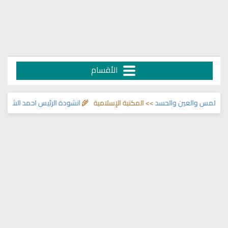
الأقسام
لمس والعين والحسد
>> المكتبة الإسلامية 🌾
انشودة الرئيس احمد الشرع
>> اناش