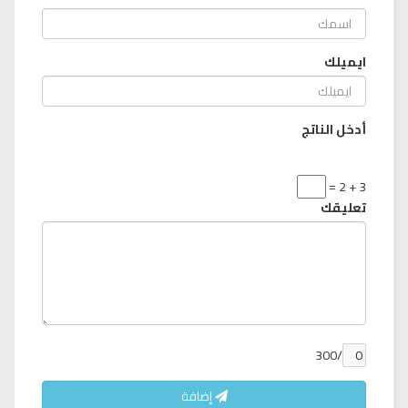
ايميلك
أدخل الناتج
3 + 2 =
تعليقك
/300
إضافة