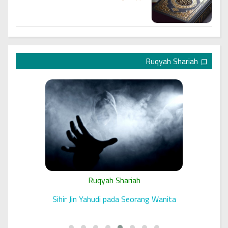
Ruqyah Shariah
Ruqyah Shariah
 الرقية
Sihir Jin Yahudi pada Seorang Wanita