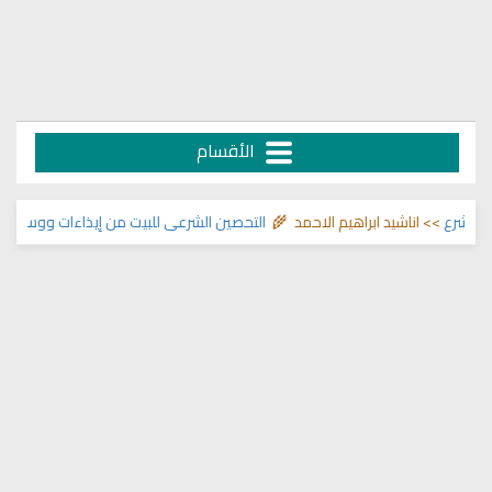
الأقسام
رع
>> اناشيد ابراهيم الاحمد 🌾
التحصين الشرعي للبيت من إيذاءات ووسوسة وتس