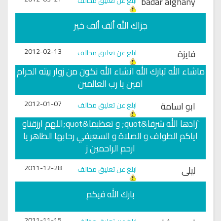
badar alghany
ابلغ عن تعليق مخالف
جزاك الله ألف ألف خير
2012-02-13
فايزة
ابلغ عن تعليق مخالف
ماشاء الله تبارك الله انشاء الله نكون من زوار بيته الحرام
امين يا رب العالمين
2012-01-07
ابو اسامة
ابلغ عن تعليق مخالف
`زادها الله شرفا&quot; و تعظيما&quot;اللهم ارزقناو
اياكم الطواف و الصلاة و السعيفي رحابها الطاهر يا
ارحم الراحمين ز
2011-12-28
ليلى
ابلغ عن تعليق مخالف
بارك الله فيكم
2011-11-15