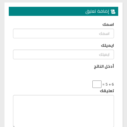
إضافة تعليق
اسمك
ايميلك
أدخل الناتج
6 + 5 =
تعليقك