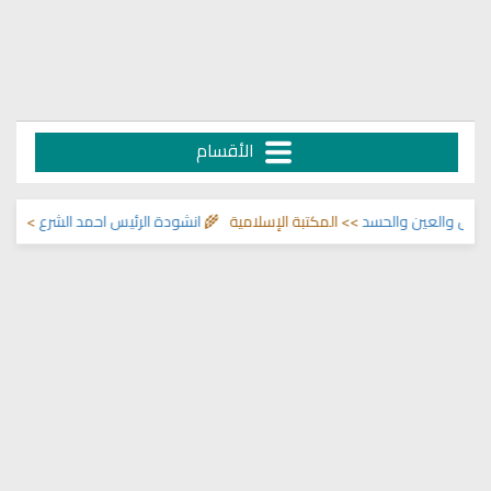
الأقسام
العين والحسد
>> المكتبة الإسلامية 🌾
انشودة الرئيس احمد الشرع
>> اناشيد اب