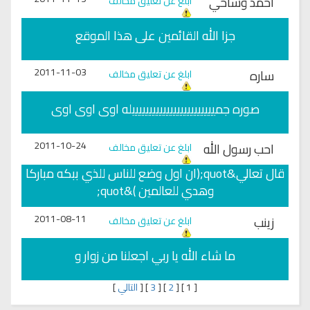
احمد وشاحي
ابلغ عن تعليق مخالف
جزا الله القائمين على هذا الموقع
2011-11-03
ساره
ابلغ عن تعليق مخالف
صوره جمييييييييييييييييييييييييله اوى اوى اوى
2011-10-24
احب رسول الله
ابلغ عن تعليق مخالف
قال تعالي&quot;(ان اول وضع للناس للذي ببكه مباركا
وهدي للعالمين )&quot;
2011-08-11
زينب
ابلغ عن تعليق مخالف
ما شاء الله يا ربي اجعلنا من زوار و
[
1
]
[
2
]
[
3
]
[
التالي
]