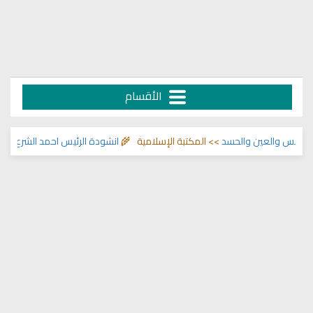
الأقسام
س والعين والحسد
>> المكتبة الإسلامية 🌾
انشودة الرئيس احمد الشرع
>> اناشيد