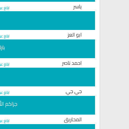
ياسر
ابلغ ع
ابو العز
ابلغ ع
بار
احمد ناصر
ابلغ ع
ب
ترجمة معاني القرآن صوت الى ال
التايلاندية
جي جي
الترجمات الصوتية لمعاني
ابلغ ع
القرآن Mp3
جزاكم الل
6813 | 2024-05-29
لقرآن الكريم كاملاً الشيخ مشاري
العفاسي سهولة الاستماع
لقرآن كاملاً مشاري العفاسي
المحاريق
بجودة عالية
ابلغ ع
12620 | 2024-05-29