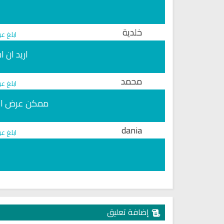
خلدية
ابلغ ع
اريد ان 
محمد
ابلغ ع
ممكن عرض الان
dania
ابلغ ع
راديو مباشر للقرآن الكريم الشيخ
اذاعة القران الكريم من نابلس 
محمد جبريل
مباشر
إضافة تعليق