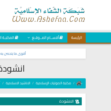
الرئيسة
أقســام المــوقـع
المكتبـة ا
أقوى ما يتحصن به المسل
انشودة 
مكتبة الصوتيات الإسلامية
الاناشيد الاسلامية
أ
الانشودة