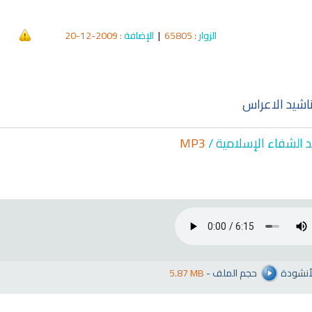
الزوار
: 65805
|
الإضافة
: 2009-12-20
ناشيد الاعراس
د الشفاء الإسلا
مية /
MP3
لأنشودة
حجم الملف
-
5.87 MB
qyah Shariah
Ruqyah Shariah