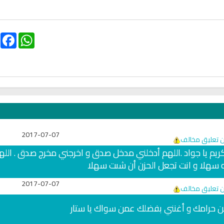
hariah Full Mishary
Ruqyah according to the Quran
Wh
and Sunnah to treat witchcraft,
Li
and the evil eye
الشرعية
ebook
WhatsApp
2017-07-07
ن تعليق مخالف
ا يا كريم يا جواد .اللهم أدخلني مدخل صدق و اخرجني مخرج صدق . الله
 سهلا و انت تجعل الحزن أن شىت سهلا
اقمار الهباري
2017-07-07
انشودة تلك أمي
ن تعليق مخالف
فريق أجناد للفن ا
أناشيد الأم
15299 | 2025-11-03
ن حرامك و أغنني بفضلك عمن سواك يا ستار
3655 | 2026-03-30