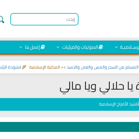
لإسـلاميـة
الصوتيات والمرئيات
إتصل بنا
م من السحر والمس والعين والحسد
>> المكتبة الإسلامية 🌾
انشودة الرئيس احم
يا حلالي ويا مالي
ناشيد الأفراح الإسلامية