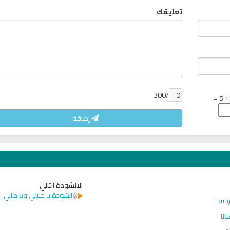
تعليقك
/300
إضافة
الانشودة التالي
انشودة يا حلالي ويا مالي
رحته
انا