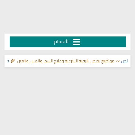
الأقسام
جن
>> مواضيع تختص بالرقية الشرعية وعلاج السحر والمس والعين 🌾
قناة وشفا