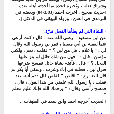
وشراك نعله ، ويُخبره فخذه بما أحدثه أهله بعده " .
]حديث صحيح : اخرجه احمد (3/83-84) وبعضه في
الترمذي في الفتن ، ورواه البيهقي في الدلائل [.
- الشاة التي لم يطأها الفحل تدرّ!!
عن ابن مسعود – رضي الله عنه – قال : كنت أرعى
غنماً لعقبة بن أبي معيط ، فمر بي رسول الله وقال
لي : " يا غلام ، هل من لبن ؟ " فقلت : نعم ، ولكني
مؤتمن ، قال : " فهل من شاة حائل لم ينز عليها
الفحل ؟ " قال : فأتيته بشاة حائل فمسح ضرعها
فنزل لبن ، فحلبه في إناء وشرب ، وسقى أبا بكر ثم
قال للضــرع : " اقلص " فقلص قال : ثم أتيته بعد
فقلت : يا رسول الله علمني من هذا القول ، قال :
فمسح رأسي وقال : " يرحمك الله فإنك عليم معلم
".
]الحديث أخرجه احمد وابن سعد في الطبقات [.
- شاة أم مَعبَد التي لا تدر اللبن درّت