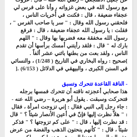
مع رسول الله في بعض غزواته ، وأنا على فرس لي
عجفاء ضعيفة ، قال : فكنت في أُخريات الناس ،
فلحقني رسول الله وقال : " سر يا صاحب الفرس " ،
فقلت : يا رسول الله عجفاء ضعيفة ، قال : فرفع
رسول الله مخفقة معه فضربها بها وقال : " اللهم
بارك له " قال : فلقد رأيتني أمسك برأسها أن تقدم
الناس ، ولقد بعت من بطنها باثني عشر ألفاً .
]صحيح : رواه البخاري في التاريخ ( 1/248) ، والنسائي
في السنن الكبرى ، والبيهقي في الدلائل ( 6/153) .[
- الناقة القاعدة تتحرك وتسبق
هذا صحابي أعجزته ناقته أن تتحرك فمسها برجله
فتحركت وسبقت . يقول أبو هريرة – رضي الله عنه -
: جاء رجل إلى النبي فقال : إني تزوجت امرأة ، فقال
: " هلاّ نظرت إليها فإنّ في أعين الأنصار شيئاً ؟ " قال
: قد نظرت إليها ، قال : " على كم تزوجتها ؟ " فذكر
شيئاً ، قال : " كأنهم ينحتون الذهب والفضة من عرض