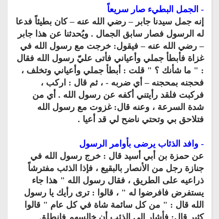
- الجمل البطيء صار سريعاً
إنه جمل سيدنا جابر – رضي الله عنه – كان بطيئاً فدعا
له الرسول فصار سابق الجمال . ويُحدثنا عن هذا جابر
– رضي الله عنه – فيقول: خرجت مع رسول الله في
غزاة فأبطأ جملي وأعياني فأتى عليّ رسول الله فقال
: " ما شأنك ؟ " قلت : أبطأ جملي وأعياني وتخلف ،
فحجنه بمحجنه – أي ضربه - ، ثم قال : اركب ،
فركبت فلقد رأيتني أكفه عن رسول الله . أي من
شدة السرعة ، وعنه قال: غزوت مع رسول الله
فتلاحق بي وتحتي ناضح لي قد أعيا .
- وافد الذئاب يرضى بأوامر الرسول
عن حمزة بن أبي أسيد قال : خرج رسول الله في
جنازة رجل من الأنصار بالبقيع ، فإذا الذئب مفترشاً
ذراعيه على الطريق ، فقال رسول الله " هذا جاء
يستفرض فافرضوا له " ، قالوا : ترى رأيك يا رسول
الله قال : " من كل سائمة شاة في كل عام " قالوا
كثير قال: فأشار إلى الذئب أن خالسهم فانطلق