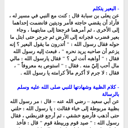
- البعير يتكلم
عن يعلى بن سبابة قال : كنت مع النبي في مسير له ،
فأراد أن يقضي حاجته فأمر وديتين فانضمت إحداهما
إلى الأخرى ، ثم أمرهما فرجعتا إلى منابتهما ، وجاء
بعير فضرب فجرانه إلى الأرض ثم جرجر حتى ابتل ما
حوله فقال رسول الله : " أتدرون ما يقول البعير ؟ إنه
يزعم أن صاحبه يريد نحره " ، فبعث إليه رسول الله
فقال : " أواهبه أنت لي ؟ " فقال يارسول الله : مالي
مال أحب إليّ منه . فقال : " استوص به معروفاً " ،
فقال : لا جرم لا أكرم مالاً كرامته يا رسول الله .
- كلام الظبية وشهادتها للنبي صلى الله عليه وسلم
بالرسالة
عن أبي سعيد – رضي الله عنه – قال : مر رسول الله
بظبية مربوطة إلى خباء فقالت : يا رسول الله : حلني
حتى أذهب فأرضع خشفي ، ثم أرجع فتربطني ، فقال
رسول الله : " صيد قوم وربيطة قوم " قال : فأخذ