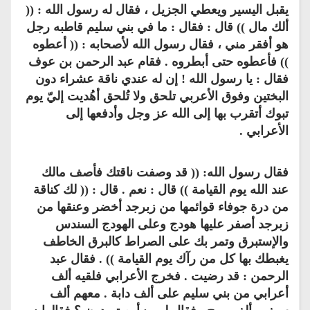
يقبل اليسير ويعطي الجزيل ، فقال له رسول الله : ((
ألك مال )) قال : فقال : ما في بني سليم قاطبه رجل
هو أفقر مني ، فقال رسول الله لأصحابه : (( أعطوه
)) فأعطوه حتى أبطروه . فقام عبد الرحمن بن عوف
فقال : يا رسول الله ! إن له عندي ناقة عشراء دون
البختين وفوق الأعربي تلحق ولا تُلحق أهُديت إليّ يوم
تبوك أتقرب بها إلى الله عز وجل وأدفعها إلى
الأعرابي .
فقال رسول الله: (( قد وصفت ناقتك فأصف مالك
عند الله يوم القيامة )) قال : نعم . قال : (( لك كناقة
من درة جوفاء قوائمها من زبرجد أخضر وعنقها من
زبرجد أصفر عليها هودج وعلى الهودج السندس
والإستبرق وتمر بك على الصراط كالبرق الخاطف
يغبطك بها كل من رآك يوم القيامة )) . فقال عبد
الرحمن : قد رضيت . فخرج الأعرابي فلقيه ألف
أعرابي من بني سليم على ألف دابة . معهم ألف