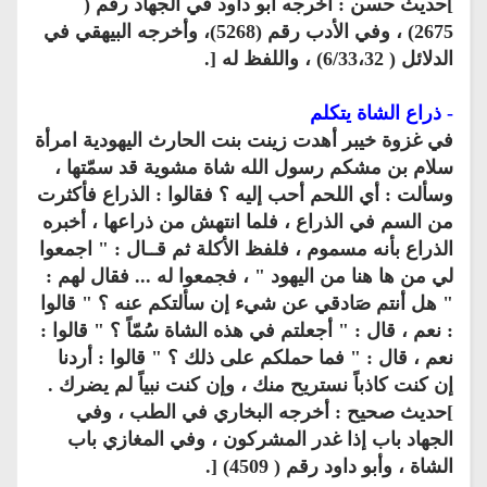
]حديث حسن : أخرجه أبو داود في الجهاد رقم (
2675) ، وفي الأدب رقم (5268)، وأخرجه البيهقي في
الدلائل ( 6/33،32) ، واللفظ له [.
- ذراع الشاة يتكلم
في غزوة خيبر أهدت زينت بنت الحارث اليهودية امرأة
سلام بن مشكم رسول الله شاة مشوية قد سمّتها ،
وسألت : أي اللحم أحب إليه ؟ فقالوا : الذراع فأكثرت
من السم في الذراع ، فلما انتهش من ذراعها ، أخبره
الذراع بأنه مسموم ، فلفظ الأكلة ثم قــال : " اجمعوا
لي من ها هنا من اليهود " ، فجمعوا له ... فقال لهم :
" هل أنتم صَادقي عن شيء إن سألتكم عنه ؟ " قالوا
: نعم ، قال : " أجعلتم في هذه الشاة سُمّاً ؟ " قالوا :
نعم ، قال : " فما حملكم على ذلك ؟ " قالوا : أردنا
إن كنت كاذباً نستريح منك ، وإن كنت نبياً لم يضرك .
]حديث صحيح : أخرجه البخاري في الطب ، وفي
الجهاد باب إذا غدر المشركون ، وفي المغازي باب
الشاة ، وأبو داود رقم ( 4509) [.