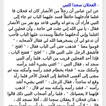
- الفحلان سجدا للنبي
عن ابن عباس أن رجلاً من الأنصار كان له فحلان فا
غتلما فأدخلهما حائطاً فسد عليهما الباب ثم جاء إلى
النبي فأراد أن يدعو له والنبي قاعد مع نفر من الأنصار
فقال : يا نبي الله إني جئت في حاجة ، وأن فحلين لي
اغتلما وإني أدخلتهما حائطاً وسددت عليها الباب فأحب
أن تدعو لي أن يسخرهما الله لي فقال لأصحابه : "
قوموا معنا " فذهب حتى أتى الباب فقال : " افتح "
فأشفق الرجل على النبي قال : " افتح " ففتح الباب ،
فإذا أحد الفحلين قريب من الباب. فلما رأى النبي
سجد له ، فقال النبي : " ائتني بشيء أشد برأسه
وأمكنك منـه " فجاء بخطام فشد رأسه وأمكنه منه ثم
مشى إلى أقصى الحائط إلى الفحل الآخر فلما رآه
وقع له ساجداً ، فقال للرجل : " ائتني بشيء أشد
رأسه "، فشد رأسه وأمكنه منه ثم قال : " اذهب
فإنهما لا يعصيانك " ، فلما رأى أصحاب النبي ذلك قالوا
: هذان فحلان لا يعقلان سجدا لك ، أفلا نسجد لك ،
قال : " لا آمر أحداً يسجد لأحد ، ولو أمرت أحداً يسجد