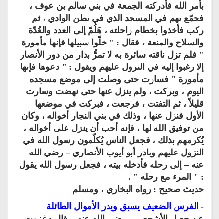
بأمر الله فأدركته الجمعة في بني سالم بن عوف ،
فجمّع بهم في المسجد الذي في بطن الوادي ، ثم
ركب فأخذوا بخطام راحلته ، هَلُمّ إلى العدد والعُدّة
والسلاح والمنعة ، فقال : " خلّوا سبيلها فإنها مأمورة
" فلم تزل ناقته سائرة به لا تمرُّ بدار من دور الأنصار
إلا رغبوا إليه في النزول عليهم ويقول : " دعوها فإنها
مأمورة " فسارت حتى وصلت إلى موضع مسجده
اليوم ، وبركت ، ولم ينزل عنها حتى نهضت وسارت
قليلاً ، ثم التفتت ، فرجعت ، فبركت في موضعها
الأول فنزل عنها ، وذلك في بني النجار أخواله ، وكان
من توفيق الله لها ، فإنه أحب أن ينزل على أخواله ،
يُكرمهم بذلك ، فجعل الناس يُكلّمون رسول الله في
النزول عليهم وبادر أبو أيوب الأنصاري – رضي الله
عنه – إلى رحله فأدخله بيته ، فجعل رسول الله يقول
: " المرء مع رحله " .
حديث صحيح : رواه البخاري ، ومسلم
- الفرس الضعيف يسبق ويدر الأموال الطائلة
عن جعيل الأشجعي – رضي الله عنه – قال : غزوت