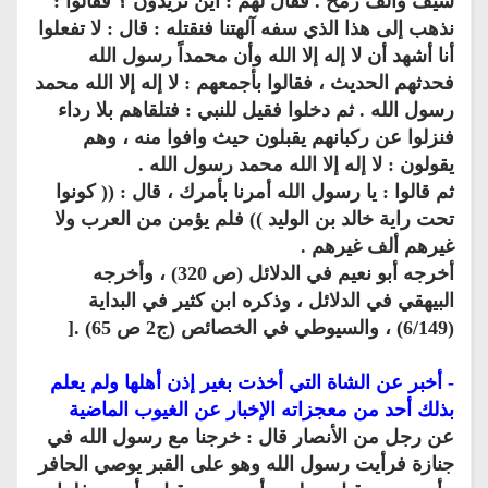
سيف وألف رمح . فقال لهم : أين تريدون ؟ فقالوا :
نذهب إلى هذا الذي سفه آلهتنا فنقتله : قال : لا تفعلوا
أنا أشهد أن لا إله إلا الله وأن محمداً رسول الله
فحدثهم الحديث ، فقالوا بأجمعهم : لا إله إلا الله محمد
رسول الله . ثم دخلوا فقيل للنبي : فتلقاهم بلا رداء
فنزلوا عن ركبانهم يقبلون حيث وافوا منه ، وهم
يقولون : لا إله إلا الله محمد رسول الله .
ثم قالوا : يا رسول الله أمرنا بأمرك ، قال : (( كونوا
تحت راية خالد بن الوليد )) فلم يؤمن من العرب ولا
غيرهم ألف غيرهم .
أخرجه أبو نعيم في الدلائل (ص 320) ، وأخرجه
البيهقي في الدلائل ، وذكره ابن كثير في البداية
(6/149) ، والسيوطي في الخصائص (ج2 ص 65) .[
- أخبر عن الشاة التي أخذت بغير إذن أهلها ولم يعلم
بذلك أحد من معجزاته الإخبار عن الغيوب الماضية
عن رجل من الأنصار قال : خرجنا مع رسول الله في
جنازة فرأيت رسول الله وهو على القبر يوصي الحافر