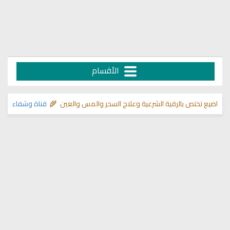
الأقسام
ص بالرقية الشرعية وعلاج السحر والمس والعين 🌾
قناة وشفاء لما في الصدور