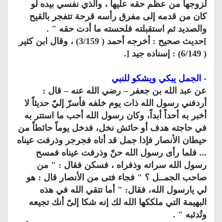
لزوجها من عظم حقه عليها ، والذي نفسي بيده لو
كان من قدمه إلى مفرق رأسه قرحة تتفجر بالقيح
والصديد ثم استقبلته فلحسته ما أدت حقه " .
]حديث صحيح : أخرجه أحمد ( 3/159) ، وقال ابن كثير
( 6/149) : إسناده جيد [.
- الجمل يبكي ويشكو للنبي
عن عبد الله بن جعفر – رضي الله عنه – قال :
أردفني رسول الله ذات يوم خلفه فأسرّ إليّ حديثاً لا
أخبر به أحداً أبداً، وكان رسول الله أحب ما استتر به
في حاجته هدف أو حائش نخل، فدخل يوماً حائطاً من
حيطان الأنصار فإذا جمل قد أتاه فجرجر وذرفت عيناه
... فلما رأى رسول الله حنّ وذرفت عيناه فمسح
رسول الله سراته وذفراه ، فسكن فقال : " من
صاحب الجمــل ؟ " فجاء فتى من الأنصار قال : هو
لي يارسول الله، فقال: " أما تتقي الله في هذه
البهيمة التي ملككها الله لك إنه شكا إلىّ أنك تجيعه
وتُدئبه " .