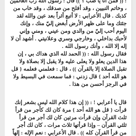
: (( فمن أنا يا ضب ؟ )) قال : رسول الله رب العالمين
، وخاتم النبيين ، وقد أفلح من صدقك ، وقد خاب من
كذبك . قال الأعرابي : لا أتبع أثراً بعد عين والله لقد
جئتك وما على ظهر الأرض أبغض إليّ منك ، وإنك
اليوم أحب إليّ من والدي ومن عيني ، ومني وإني
لأحبك بداخلي ، وخارجي وسري وعلانيتي . أشهد أن لا
إله إلا الله ، وأنك رسول الله .
فقال رسول الله : (( الحمد لله الذي هداك بي ، إن
هذا الدين يعلو ولا يعلى عليه ولا يقبل إلا بصلاة ولا
تقبل الصلاة إلا بالقرآن )) ، قال : فعلمني فعلمه { قل
هو الله أحد } قال زدني : فما سمعت في البسيط ولا
في الرجز أحسن من هذا .
قال يا أعرابي ! : (( إن هذا كلام الله ليس بشعر إنك
قرأت { قل هو الله أحد } مرة كان لك كأجر من قرأ
ثلث القرآن وإن قرأت مرتين كان لك أجر من قرأ
ثلثي القرآن – وإذا قرأتها ثلاث مرات ، كان لك أجر
من قرأ القرآن كله )) . قال الأعرابي : نعم الإله : إلهاً