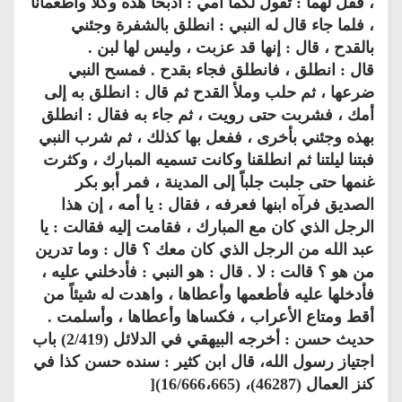
، فقل لهما : تقول لكما أمي : اذبحا هذه وكلا وأطعمانا
، فلما جاء قال له النبي : انطلق بالشفرة وجئني
بالقدح ، قال : إنها قد عزبت ، وليس لها لبن .
قال : انطلق ، فانطلق فجاء بقدح . فمسح النبي
ضرعها ، ثم حلب وملأ القدح ثم قال : انطلق به إلى
أمك ، فشربت حتى رويت ، ثم جاء به فقال : انطلق
بهذه وجئني بأخرى ، ففعل بها كذلك ، ثم شرب النبي
فبتنا ليلتنا ثم انطلقنا وكانت تسميه المبارك ، وكثرت
غنمها حتى جلبت جلباً إلى المدينة ، فمر أبو بكر
الصديق فرآه ابنها فعرفه ، فقال : يا أمه ، إن هذا
الرجل الذي كان مع المبارك ، فقامت إليه فقالت : يا
عبد الله من الرجل الذي كان معك ؟ قال : وما تدرين
من هو ؟ قالت : لا . قال : هو النبي : فأدخلني عليه ،
فأدخلها عليه فأطعمها وأعطاها ، واهدت له شيئاً من
أقط ومتاع الأعراب ، فكساها وأعطاها ، وأسلمت .
حديث حسن : أخرجه البيهقي في الدلائل (2/419) باب
اجتياز رسول الله، قال ابن كثير : سنده حسن كذا في
كنز العمال (46287)، (16/666،665)[