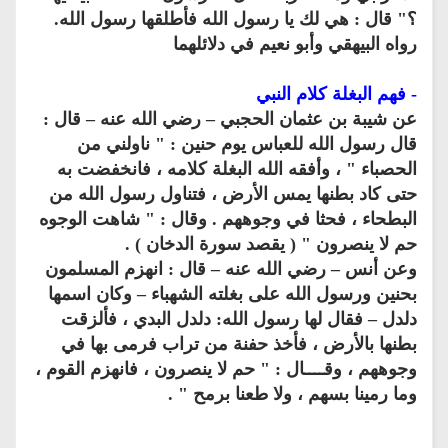
؟" قال : هي لك يا رسول الله فأطلقها رسول الله.
رواه البيهقي وأبو نعيم في دلائلهما
- فهم البغلة كلام النبي
عن شيبة بن عثمان الحجبي – رضي الله عنه – قال :
قال رسول الله للعباس يوم حنين : " ناولني من
الحصباء " ، وأفقه الله البغلة كلامه ، فانخفضت به
حتى كاد بطنها يمس الأرض ، فتناول رسول الله من
البطحاء ، فحثا في وجوههم . وقال : " شاهت الوجوه
حم لا ينصرون " ( يقصد سورة الدخان ) .
وعن أنس – رضي الله عنه – قال : انهزم المسلمون
بحنين ورسول الله على بغلته الشهباء – وكان اسمها
دلدل – فقال لها رسول الله: دلدل البدي ، فألزقت
بطنها بالأرض ، فأخذ حفنة من تراب فرمى بها في
وجوههم ، وقــــال : " حم لا ينصرون ، فانهزم القوم ،
وما رمينا بسهم ، ولا طعنا برمح " .