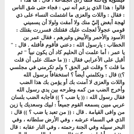
قالوا : هذا الذي يزعم أنه نبي : فجاء حتى شق الناس
: فقال : واللات والعزى ما اشتملت النساء على ذي
لهجة أبغض إليّ منك ولا أمقت ولولا أن يسميني
قومي عجولاً لعجلت عليك فقتلتك فسررت بقتلك :
الأسود والأحمر والأبيض وغيرهم ، فقال عمر بن
الخطاب : يارسول الله : دعني فأقوم فأقتله . قال : "
يا عمر : أما علمت أن الحليم كاد أن يكون نبياً " ثم
أقبل على الأعرابي فقال : (( ما حملك على أن قلت
ما قلت ؟ وقلت غير الحق ؟ ولم تكرمني في مجلسي
؟)) قال : وتكلمني أيضاً ؟ استخفافاً برسول الله
واللات والعزى لا آمنت بك أو يؤمن بك هذا الضب
وأخرج الضب من كمه وطرحه بين يدي رسول الله
فقال رسول الله : (( يا ضب ؟ )) فأجابه الضب بلسان
عربي مبين يسمعه القوم جميعاً : لبيك وسعديك يا زين
من وافى القيامة . قال : (( من تعبد يا ضب ؟ )) قال :
الذي في السماء عرشه ، وفي الأرض سلطانه ، وفي
البحر سبيله وفي الجنة رحمته ، وفي النار عقابه : قال