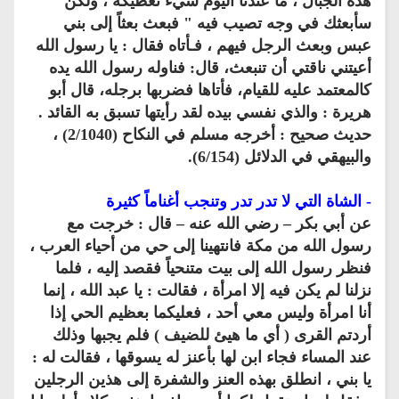
هذه الجبال ، ما عندنا اليوم شيء نعطيكه ، ولكن
سأبعثك في وجه تصيب فيه " فبعث بعثاً إلى بني
عبس وبعث الرجل فيهم ، فـأتاه فقال : يا رسول الله
أعيتني ناقتي أن تنبعث، قال: فناوله رسول الله يده
كالمعتمد عليه للقيام، فأتاها فضربها برجله، قال أبو
هريرة : والذي نفسي بيده لقد رأيتها تسبق به القائد .
حديث صحيح : أخرجه مسلم في النكاح (2/1040) ،
والبيهقي في الدلائل (6/154).
- الشاة التي لا تدر تدر وتنجب أغناماً كثيرة
عن أبي بكر – رضي الله عنه – قال : خرجت مع
رسول الله من مكة فانتهينا إلى حي من أحياء العرب ،
فنظر رسول الله إلى بيت متنحياً فقصد إليه ، فلما
نزلنا لم يكن فيه إلا امرأة ، فقالت : يا عبد الله ، إنما
أنا امرأة وليس معي أحد ، فعليكما بعظيم الحي إذا
أردتم القرى ( أي ما هيئ للضيف ) فلم يجبها وذلك
عند المساء فجاء ابن لها بأعنز له يسوقها ، فقالت له :
يا بني ، انطلق بهذه العنز والشفرة إلى هذين الرجلين