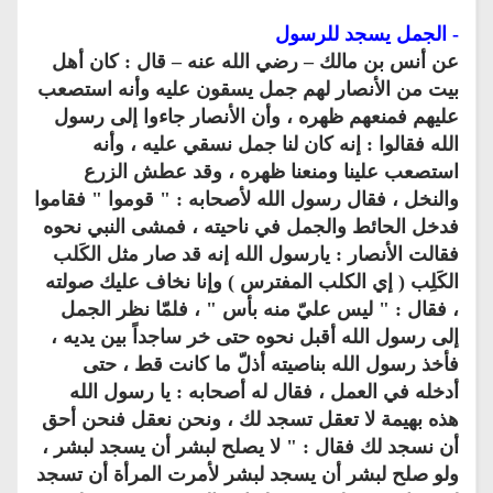
- الجمل يسجد للرسول
عن أنس بن مالك – رضي الله عنه – قال : كان أهل
بيت من الأنصار لهم جمل يسقون عليه وأنه استصعب
عليهم فمنعهم ظهره ، وأن الأنصار جاءوا إلى رسول
الله فقالوا : إنه كان لنا جمل نسقي عليه ، وأنه
استصعب علينا ومنعنا ظهره ، وقد عطش الزرع
والنخل ، فقال رسول الله لأصحابه : " قوموا " فقاموا
فدخل الحائط والجمل في ناحيته ، فمشى النبي نحوه
فقالت الأنصار : يارسول الله إنه قد صار مثل الكَلب
الكَلِب ( إي الكلب المفترس ) وإنا نخاف عليك صولته
، فقال : " ليس عليّ منه بأس " ، فلمّا نظر الجمل
إلى رسول الله أقبل نحوه حتى خر ساجداً بين يديه ،
فأخذ رسول الله بناصيته أذلّ ما كانت قط ، حتى
أدخله في العمل ، فقال له أصحابه : يا رسول الله
هذه بهيمة لا تعقل تسجد لك ، ونحن نعقل فنحن أحق
أن نسجد لك فقال : " لا يصلح لبشر أن يسجد لبشر ،
ولو صلح لبشر أن يسجد لبشر لأمرت المرأة أن تسجد