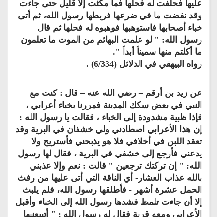
عليها فحلفت له فحلها فما مكثت إلا قليل حتى جاءت
وقد نفضت ما في ضرعها فربطها رسول الله، ثم أتى
خباء أصحابها فاستوهبها فوهبوه له فحلها ثم قال
رسول الله: " لو علمت البهائم من الموت ما تعلمون
ما أكلتم منها سميناً أبداً ".
رواه البيهقي في الدلائل (6/334) .
عن زيد بن أرقم – رضي الله عنه – قال : كنت مع
النبي في بعض سكك المدينة فمررنا بخباء أعرابي ،
فإذا ظبية مشدودة إلى الخباء ، فقالت يا رسول الله :
إن هذا الأعرابي اصطادني ولي خشفان في البرية وقد
تعقد اللبن في أخلافي فلا هو يذبحني فأستريح ولا
يدعني فأرجع إلى خشفي في البرية ، فقال لها رسول
الله: " إن تركتك ترجعين " قالت : نعم وإلا عذبني
بالله عذاب العشار- أي الناقة التي أتى عليها من رفث
الحمل عشرة أشهر - فأطلقها رسول الله، فلم يلبث
إلا أن جاءت تلمظ فشدها رسول الله إلى الخباء وأقبل
الأعرابي ومعه قربة فقال له رسول الله : " أتبيعنيها