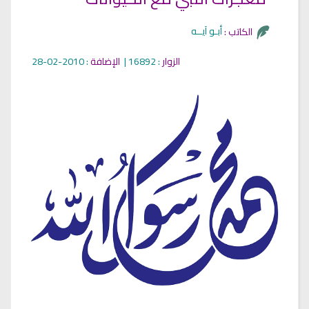
أبـو آيــه
الكاتب :
الزوار
: 16892 |
الإضافة
: 2010-02-28