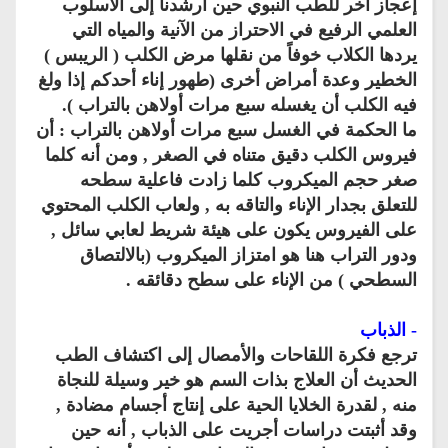
إعجاز آخر للطب النبوي حين أرشدنا إلى الأسلوب
العلمي الرفيع في الاحتراز من الآنية والمياه التي
يردها الكلاب خوفاً من نقلها مرض الكلب ( الريبس )
الخطير وعدة أمراض أخرى (طهور إناء أحدكم إذا ولغ
فيه الكلب أن يغسله سبع مرات أولاهن بالتراب ).
ما الحكمة في الغسل سبع مرات أولاهن بالتراب : أن
فيروس الكلب دقيق متناه في الصغر , ومن أنه كلما
صغر حجم الميكروب كلما زادت فاعلية سطحه
للتعلق بجدار الإناء والتاقه به , ولعاب الكلب المحتوي
على الفيروس يكون على هيئة شريط لعابي سائل ,
ودور التراب هنا هو امتزاز الميكروب (بالالتصاق
السطحي ) من الإناء على سطح دقائقه .
- الذباب
ترجع فكرة اللقاحات والأمصال إلى اكتشاف الطب
الحديث أن العلاج بذات السم هو خير وسيلة للنجاة
منه , لقدرة الخلايا الحية على إنتاج أجسام مضادة ,
وقد أثبتت دراسات أجريت على الذباب , أنه حين