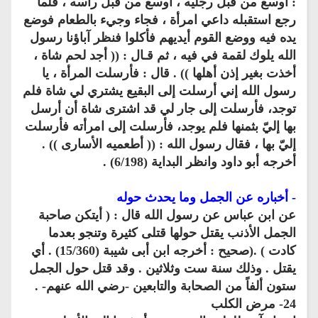
: أوسع من قبل رجليه ، أوسع من قبل رأسه ، فلما
رجع استقبله داعي امرأة ، فجاء وجيء بالطعام فوضع
يده فيه ووضع القوم أيديهم فأكلوا فنظر آباؤنا رسول
الله يلوك لقمة في فيه ، ثم قـال : (( أجد لحم شاة ،
أخذت بغير إذن أهلها )) . قال : فأرسلت المرأة ، يا
رسول الله إني أرسلت إلى البقيع يشتري لي شاة فلم
توجد، فأرسلت إلى جار لي قد اشترى شاة أن أرسل
بها إليّ بثمنها فلم يوجد، فأرسلت إلى امرأته فأرسلت
إليّ بها ، فقال رسول الله : (( أطعميه الأسارى )) .
أخرجه أبو داود وانظر البداية (6/198) .
- أخباره عن الجمل وما يحدث حوله
عن ابن عباس عن رسول الله قال : ( أيتكن صاحبة
الجمل الأذنب يقتل حولها قتلى كثيرة وتنجو بعدما
كادت ) .(صحيح : أخرجه ابن أبى شيبة (15/360) . أي
يقتل . وذلك سنة ست وثلاثين . وقد قتل حول الجمل
ستون ألفاً من الصحابة والتابعين -رضي الله عنهم- .
24- مرض الكلب