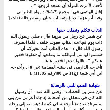
لأحد ، لأمرت المرأة أن تسجد لزوجها " .
]قال الهيثمي في المجمع (9/8،7) : رواه الطبراني
وفيه أبو عزة الدباغ وثقه ابن حبان وبقية رجاله ثقات [
الذئاب تتكلم وتطلب حقها
عن شمر عن رجل من مزينة قال : صلى رسول الله
ذات يوم فجاءت الذئاب فعوت خلفه ، فلما انصرف
رسول الله قال : " هذه الذئاب أتت تخبركم أن
تقسموا لها من أموالكم ما يصلحها أو تخلوها فتغير
عليكم " ، قالوا : دعها فتغير علينا .
]أخرجه الدارمي في سننه المقدمة (ص 8) ، وأخرجه
ابن أبي شيبة (ج11 ص 480رقم 11785) .[
- شهادة الضب للنبي بالرسالة
عن عمر بن الخطاب – رضي الله عنه – أن رسول
الله كان في محفل من أصحابه إذ جاء أعرابي من بني
سليم قد صاد ضباً وجعله في كمه ليذهب به إلى رحله
فيشويه ويأكله فلما رأى الجماعة ، قال : ما هذا ؟