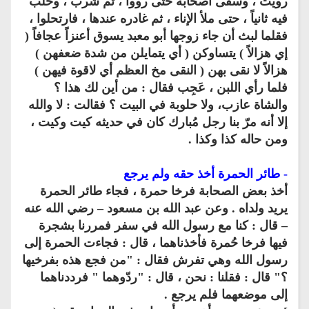
رويت ، وسقى أصحابه حتى رووا ، ثم شرب ، وحلب
فيه ثانياً ، حتى ملأ الإناء ، ثم غادره عندها ، فارتحلوا ،
فقلما لبث أن جاء زوجها أبو معبد يسوق أعنزاً عجافاً (
إي هزالاً ) يتساوكن ( أي يتمايلن من شدة ضعفهن )
هزالاً لا نقى بهن ( النقى مخ العظم أي لاقوة فيهن )
فلما رأي اللبن ، عَجِب فقال : من أين لك هذا ؟
والشاة عازب، ولا حلوبة في البيت ؟ فقالت : لا والله
إلا أنه مرّ بنا رجل مُبارك كان في حديثه كيت وكيت ،
ومن حاله كذا وكذا .
- طائر الحمرة أخذ حقه ولم يرجع
أخذ بعض الصحابة فرخا حمرة ، فجاء طائر الحمرة
يريد ولداه . وعن عبد الله بن مسعود – رضي الله عنه
– قال : كنا مع رسول الله في سفر فمررنا بشجرة
فيها فرخا حُمرة فأخذناهما ، قال : فجاءت الحمرة إلى
رسول الله وهي تفرش فقال : "من فجع هذه بفرخيها
؟" قال : فقلنا : نحن ، قال : "ردّوهما " فرددناهما
إلى موضعهما فلم يرجع .