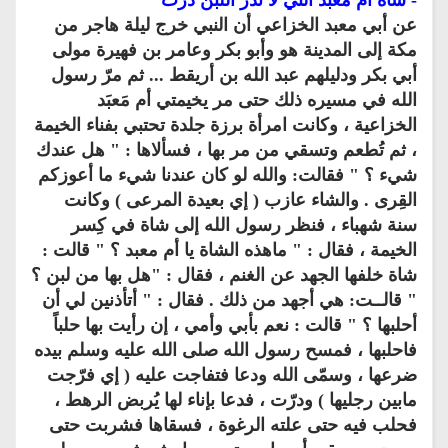
عن أبي معبد الخزاعي أن النبي خرج ليلة هاجر من
مكة إلى المدينة هو وأبو بكر وعامر بن فهيرة مولى
أبي بكر ودليلهم عبد الله بن أريقط ... ثم مرّ رسول
الله في مسيره ذلك حتى مر يخيمتي أم مَعبَد
الخزاعية ، وكانت امرأة برزة جلدة تحتبي بفناء الخيمة
، ثم تُطعم وتسقي من مر بها ، فسألاها : " هل عندك
شيء ؟ " فقالت: والله لو كان عندنا شيء ما أعوزكم
القِرى . والشاء عازب ( إي بعيدة المرعى ) وكانت
سنة شهباء ، فنظر رسول الله إلى شاة في كِسر
الخيمة ، فقال : " ماهذه الشاة يا أم معبد ؟ " قالت :
شاة خلفها الجهد عن الغنم ، فقال : "هل بها من لبن ؟
" قالــت: هي أجهد من ذلك . فقال : " أتأذنين لي أن
أحلبها ؟ " قالت : نعم بأبي وأمي ، إن رأيت بها حلباً
فاحلبها ، فمسح رسول الله صلى الله عليه وسلم بيده
ضرعها ، وسمّى الله ودعا فتفاجت عليه ( إي فرّجت
مابين رجليها ) ودرّت ، فدعا بإناء لها يُربض الرهط ،
فحلب فيه حتى علته الرغوة ، فسقاها فشربت حتى