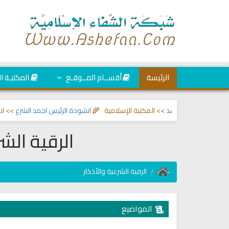
الرئيسة
أقســام المــوقـع
المكتبـة ا
 والعين والحسد
>> المكتبة الإسلامية 🌾
انشودة الرئيس احمد الشرع
>> اناشيد 
الرقية الش
الرقية الشرعية والأذكار
المواضيع