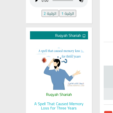
الرقية
1
الرقية
2
Ruqyah Shariah
ariah
Ruqyah Shariah
Ru
 her sight
A Spell That Caused Memory
A Jewish J
Loss for Three Years
Gmail
T