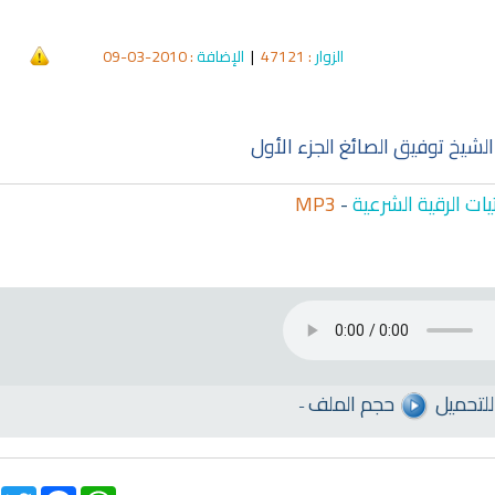
الزوار
: 47121
|
الإضافة
: 2010-03-09
لشيخ توفيق الصائغ الجزء الأول
ات الرقية الشرعية
-
MP3
للتحميل
حجم الملف
-
qyah Shariah
Ruqyah Shariah
inns Spell on a Woman
Sihir Jin Yahudi pada Seorang
ة
Wanita
witter
Facebook
WhatsApp