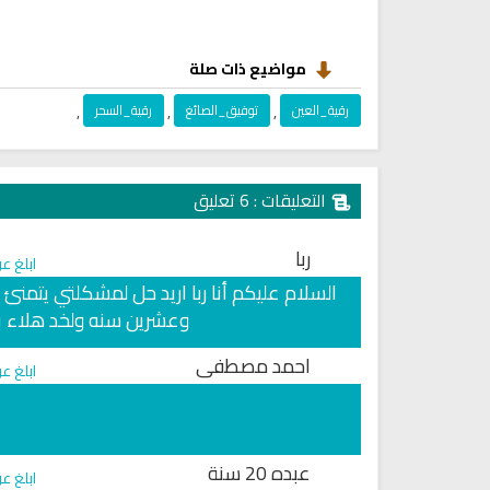
مواضيع ذات صلة
رقية_العين
,
توفيق_الصائغ
,
رقية_السحر
,
التعليقات : 6 تعليق
ربا
ابلغ ع
السلام عليكم أنا ربا اريد حل لمشكلتي يتم
وعشرين سنه ولخد هلاء ب
احمد مصطفى
ابلغ ع
البث المباشر للقران الكريم بصوت
راديو الشيخ صلاح الهاشم للقرا
الشيخ فارس عباد
الكريم
عبده 20 سنة
ابلغ ع