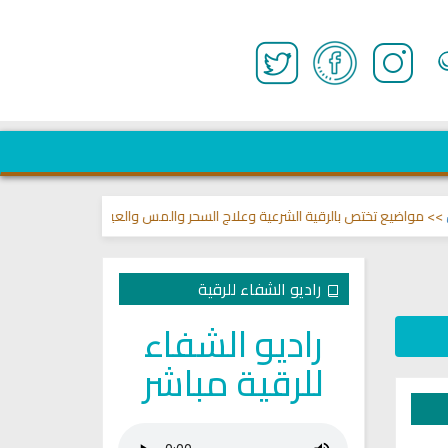
اضيع تختص بالرقية الشرعية وعلاج السحر والمس والعين 🌾
قناة وشفاء لما في
راديو الشفاء للرقية
راديو الشفاء
للرقية مباشر