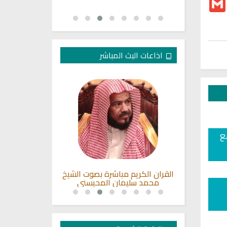
اذاعات البث المباشر
ع
قية الشرعية
القران الكريم مباشرة بصوت الشيخ
اذاعة القران ال
محمد سليمان المحيسني
ا