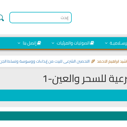
لإسـلاميـة
الصوتيات والمرئيات
إتصل بنا
ابراهيم الاحمد 🌾
التحصين الشرعي للبيت من إيذاءات ووسوسة وتسلط الجن
>> مو
رعية للسحر والعين-1