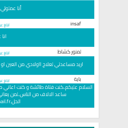
أنا عملولي
insaf
ابلغ ع
انا 
لمنور كشاط
ابلغ ع
اريد مساعدتي لعلاج ااولادي من العين او ا
باية
ابلغ ع
السلام عليكم..كنت فتاة طائشة و كنت اعاني م
ساعد الالاف من الناس..لمن يعان
الحل
.0661531657presse16@hotmail.fr