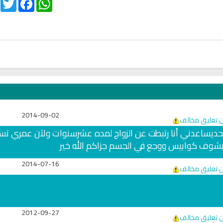
2014-09-02
ن تعليق مخالف
نئ حديساعدني أنا رتبطت عن الزواج لمده عشرسنوات ولآن عمري تس
شوف كوابيس ووجع في الجسم جزاكم الله خير
2014-07-16
ن تعليق مخالف
ن
راديو مباشر للقرآن الكريم الشيخ
اذاعة راديو الشفاء للر
محمد جبريل
مباشر
2012-09-27
ن تعليق مخالف