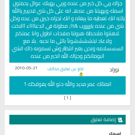
جزاك ربي كل خير من عنده وربي يهبلك عوال يحملون
اسمك ويهبلنا من عندهـ انه على كل شي قدييير ياالله
يالله انك تعطيه ما يبغاه و انك تجزاه خيرن من عده وكل
شي من عنده ياررررررب &lt; مطولة في الدعااااء االاخت
.لاهنتوا ملاحظة :هبولنا صفحات اطول وانا عمتكم
ولاعاد تبلششششونآ باللي ما نحبه . يلا مع
السسسلامه ونحن بغير انتظار وش تسمونه ذاك الشي
البوماتكم وجزاك الله الخير من عنده
2010-05-21
نوزاد
ابلغ عن تعليق مخالف
اتمنالك عمر مديد والله حلو الله يفوقكك 1
]
1
[
إضافة تعليق
اسمك