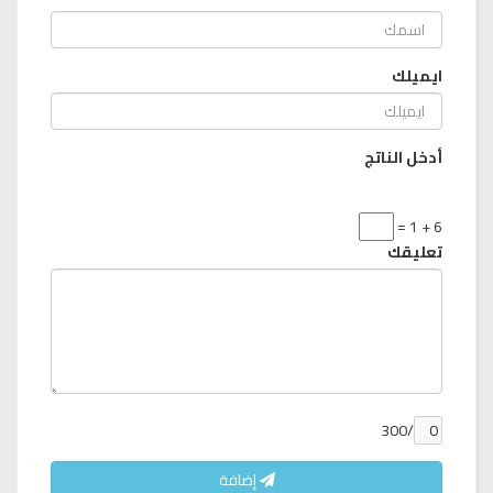
ايميلك
أدخل الناتج
6 + 1 =
تعليقك
/300
إضافة