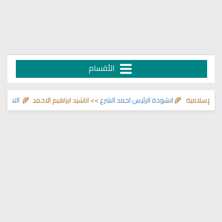
الأقسام
إسلامية 🌾
انشودة الرئيس احمد الشرع
>> اناشيد ابراهيم الاحمد 🌾
التحصين الش