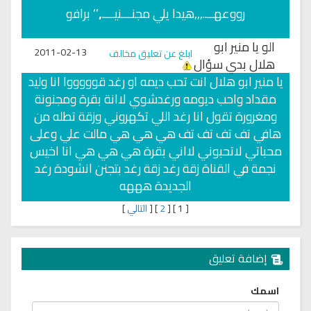
رووعهــ..,,,هيدا يلي مجنـــنيـــ.,,’’ برافو
الو يا منير ابو
2011-02-13
ابلغ عن تعليق مخالف
هلال بدي سؤال
يا منير ابو هلال انت تحب ديمه او رغد قوووووا انا وليد
مقداد واحب ديومه ورغدشوي لاانة بقرة ومجنونة
ومغرورة تقول انا رغد اللي تكهروني وزقة تطله من
هافي تف تف تف تف هي هي هي مالت علي وعلى
محباتي لاتحبوني لااني بقرة هي هي هي انا اخيس
نجمة في القناة زقة رغد زقة رغد بتجنن انشودة رغد
الجديدة هههه
[
1
]
[
2
]
[
التالي
]
إضافة تعليق
اسمك