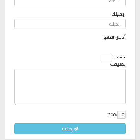
ايميلك
أدخل الناتج
7 + 7 =
تعليقك
/300
إضافة