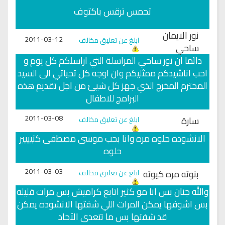
تحمس ترقس باكتوف
نور الايمان
2011-03-12
ابلغ عن تعليق مخالف
ساحي
دائما ان نور ساحي المراسلة التي اراسلكم كل يوم و
احب اناشيدكم ممثليكم وان اوجه كل تحياتي الى السيد
المحترم المخرج الذي جهز كل شيئ من اجل تقديم هذه
البرامج للاطفال
2011-03-08
سارة
ابلغ عن تعليق مخالف
الانشوده حلوه مره وانا بحب موسى مصطفى كتيييير
حلوه
2011-03-03
بنوته مره كيوته
ابلغ عن تعليق مخالف
والله جنان بس انا مو كثير اتابع كراميش بس مرات قليله
بس اشوفها يمكن المرات اللي شفتها الانشوده يمكن
قد شفتها بس ما تتعدى الآحاد