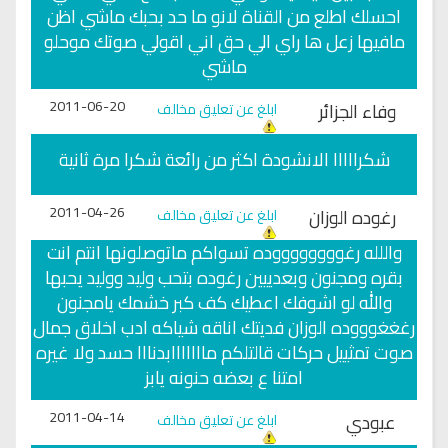
احسلك اطلع من القناة لانو ما حد بحبك ماشي اظن
مافيها زعل ها راي الي حق اني اقولي صوتك موحلو
ماشي
2011-06-20
وفاء الجزائر
ابلغ عن تعليق مخالف
شكرااااا الانشودة اكثر من رائعة شكرا مرة ثانية
2011-04-26
رغوده الوزان
ابلغ عن تعليق مخالف
واللله رغووووووووده تسواكم ماتوصلونها انتم انت
بقره ومجنون وبعدييين رغوده بتحب وليد ووليد يحبها
والله لو اشوفك اعطيك كف كبر خشمك يامجنون
رغغغوووده الوزان فديتك اناقه شياكه ادب اخلاق جمال
صوت تمثييل حركات قالتلكم مااااااابدنااا حسد ولا غيره
امتنا ع بعضه حنونه يابز
2011-04-14
عبودي
ابلغ عن تعليق مخالف