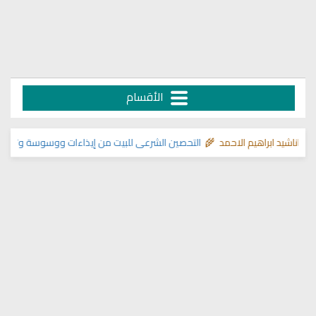
الأقسام

التحصين الشرعي للبيت من إيذاءات ووسوسة وتسلط الجن
>> اناشيد ابراهيم الا