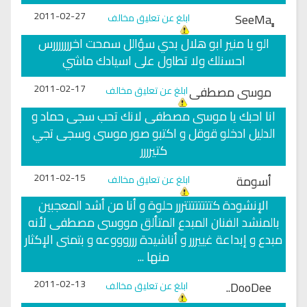
2011-02-27
ابلغ عن تعليق مخالف
الو يا منير ابو هلال بدي سؤالل سمحت اخرررررررس
احسنلك ولا تطاول على اسيادك ماشي
2011-02-17
موسى مصطفى
ابلغ عن تعليق مخالف
انا احبك يا موسى مصطفى لانك تحب سجى حماد و
الدليل ادخلو قوقل و اكتبو صور موسى وسجى تجي
كتيرررر
2011-02-15
أسومة
ابلغ عن تعليق مخالف
الإنشودة كتتتتتتتتررر حلوة و أنا من أشد المعجبين
بالمنشد الفنان المبدع المتألق مووسى مصطفى لأنه
مبدع و إبداعة غييررر و أناشيدة ررروووعه و بتمنى الإكثار
منها ...
2011-02-13
DooDee..
ابلغ عن تعليق مخالف