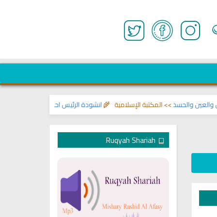
لحسد
>> المكتبة الإسلامية 🌾
انشودة الرئيس احمد الشرع
>> اناشيد ابراهيم الا
Ruqyah Shariah