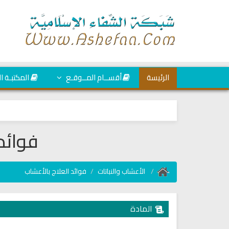
الرئيسة
أقســام المــوقـع
المكتبـة ا
فوائد
الأعشاب والنباتات
فوائد العلاج بالأعشاب
المادة