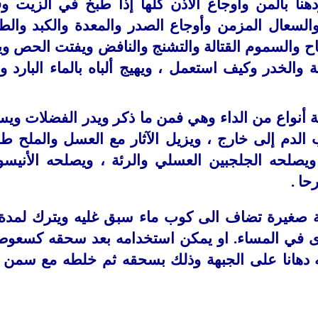
نأ بالمن وأوجاع الأذن كلها إذا طبخ في الزيت و
والسعال المزمن وأوجاع الصدر والمعدة والكبد والط
ياح والسموم القتالة والتشنج والنافض ويفتت الحص و
الخدر وكيف استعمل ، ويهيج ألباه بالماء البارد وي
 أنواع من الداء وهي فمن ما ذكر ويدر الفضلات وي
الدم إلى خارج ، ويزيل الآثار مع العسل والملح طلا
يصلحه الجلجبين العسلي والرئة ، ويصلحه الأنيسو
حا .
 صغيرة تضاف الى كوب ماء سبق غليه ويترك لمدة 
 في المساء. او يمكن استخدامه بعد سحقه كسعوط
 دهانا على الجبهة وذلك بسحقه ثم خلطه مع سمن 