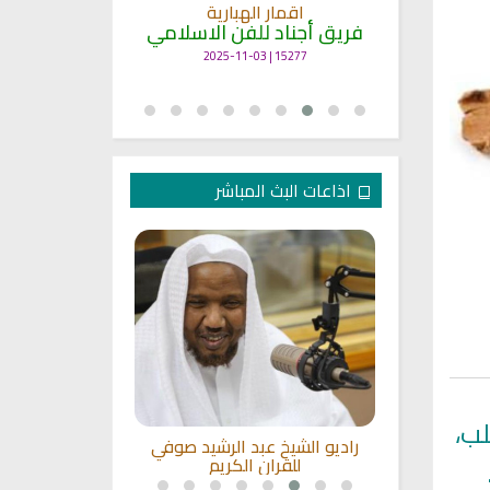
انشودة م
اقمار الهبارية
فريق أجناد
مي
فريق أجناد للفن الاسلامي
21719 | 2025-05-04
15277 | 2025-11-03
اذاعات البث المباشر
ب،
ة مباشر
راديو الشيخ عبد الرشيد صوفي
القرآن الكر
للقران الكريم