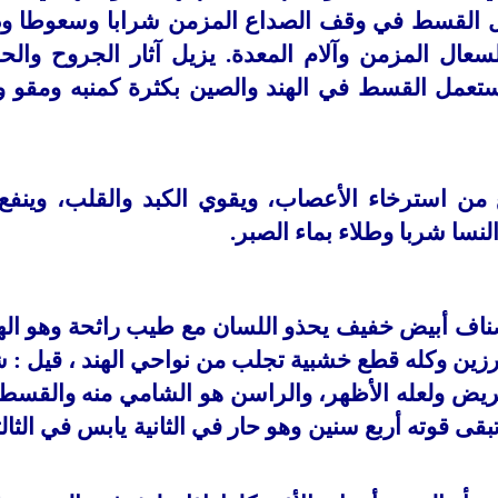
مل القسط في وقف الصداع
المزمن شرابا وسعوطا وده
سعال المزمن وآلام
المعدة. يزيل آثار الجروح والح
يستعمل القسط في
الهند والصين بكثرة كمنبه ومقو 
ن استرخاء الأعصاب، ويقوي الكبد والقلب، وينفع
لنسا شربا وطلاء بماء الصبر.
صناف أبيض خفيف يحذو اللسان مع طيب راثحة وهو اله
رزين وكله قطع خشبية تجلب من نواحي الهند ، قيل : 
 عريض ولعله الأظهر، والراسن هو الشامي منه والقسط
 تبقى قوته أربع سنين وهو حار في الثانية يابس في الثالث