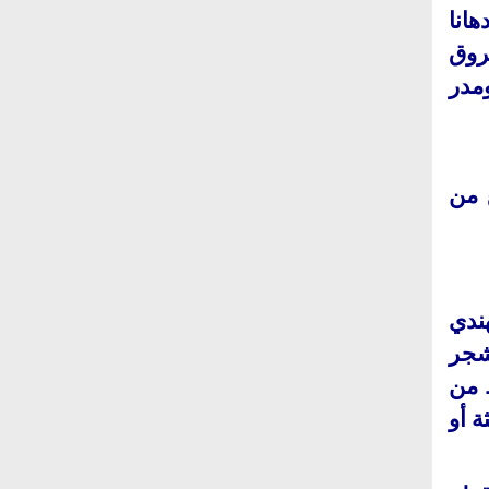
انا
روق
ومدر
 من
ندي
شجر
 من
ة أو