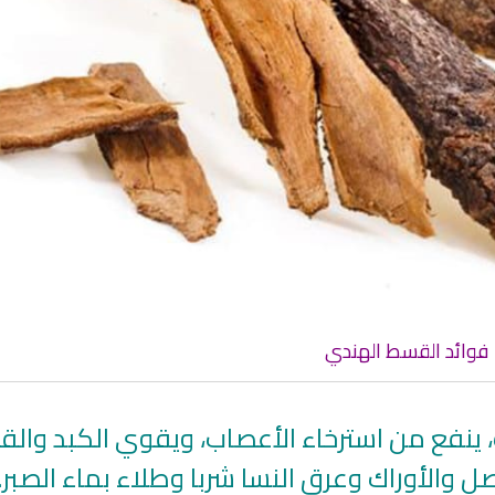
انشودة تلك أ
انشودة الرئيس احمد الشرع
أناشيد الأم
اناشيد ابراهيم الاحمد
3619 | 2026-03-30
1522 | 2026-06-20
فوائد القسط الهندي
ينفع من استرخاء الأعصاب، ويقوي الكبد والقل
ت
راديو الشيخ عبد المحسن العبيكان
اذاعة الرقية الشرعي
ل والأوراك وعرق النسا شربا وطلاء بماء الصبر.
للقران الكريم