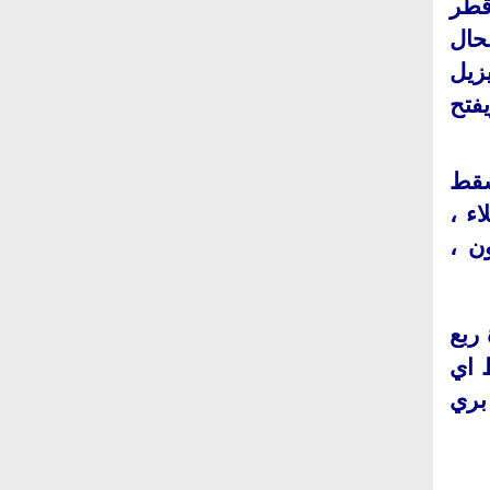
قطر
حال
يزيل
فتح
سقط
ء ،
ن ،
ربع
 اي
بري