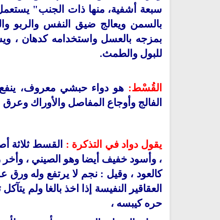
سبعة أشفية، منها ذات الجنب" يستع
بالسمن ويعالج ضيق النفس والربو وال
بمزجه بالعسل واستخدامه كدهان ، و
للبول والطمث
.
القُسْط:
هو دواء حبشي معروف، ينفع م
الفالج وأوجاع المفاصل والأوراك وعرق ا
يقول دواد في التذكرة :
القسط
ثلاثة أ
، وأسود خفيف أيضا وهو الصيني ، وأخر 
كالعود ، وقيل : نجم لا يرتفع وله ورق
العقاقير النفيسة إذا اخذ بالغا ولم يتآكل
حره كيبسه ،