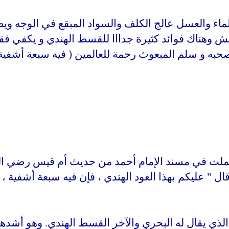
الماء والعسل عالج الكلف والسواد المبقع في الوجه وي
مش
وهناك فوائد كثيرة جدااا للقسط الهندي و يكفي ف
حبه و سلم المبعوث رحمة للعالمين ( فيه سبعة أشفية ..
تعملت في مسند الإمام أحمد من حديث أم قيس رضي ال
ل " عليكم بهذا العود الهندي ، فإن فيه سبعة أشفية ، م
ذي يقال له البحري والآخر القسط الهندي. وهو أشدهم