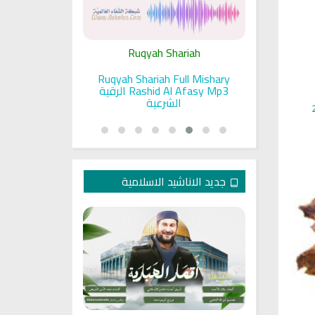
ariah
Ruqyah Shariah
Ru
pada Seorang
Ruqyah Shariah Full Mishary
Ruqyah ac
and Sunnah
Rashid Al Afasy Mp3 الرقية
a
an
الشرعية
جديد الاناشيد الاسلامية