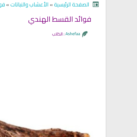
الصفحة الرئيسية
»
الأعشاب والنباتات
»
فوا
فوائد القسط الهندي
Ruqyah Shariah
Ruqyah Shariah
Discover Islam and Muslims
Ruqya regained her sight
Ashefaa
الكاتب :
religion!
انشودة هل نلتقي