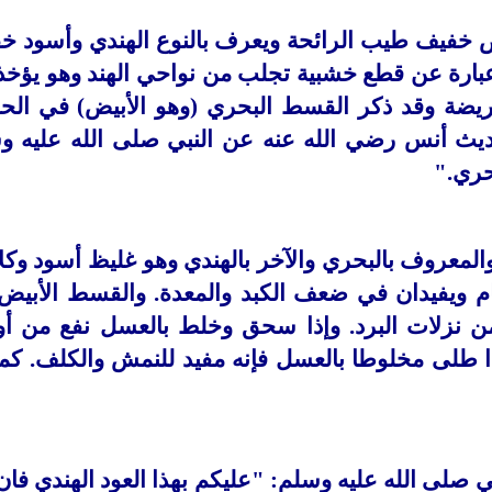
ض خفيف طيب الرائحة ويعرف
بالنوع الهندي وأسود خ
عبارة عن قطع خشبية
تجلب من نواحي الهند وهو يؤخذ
ريضة وقد ذكر
القسط البحري (وهو الأبيض) في الح
ديث أنس رضي
الله عنه عن النبي صلى الله عليه و
حري
".
لمعروف بالبحري والآخر بالهندي وهو غليظ أسود وكلا
م ويفيدان في ضعف الكبد والمعدة. والقسط الأبيض 
 من نزلات البرد. وإذا سحق وخلط بالعسل نفع من أو
تحميل كتب علوم الفقه وأصوله
كتب الأسرة والمرأة
ذا طلى مخلوطا بالعسل فإنه مفيد للنمش والكلف. كما
كتاب مختصر الفقه في القرآن
تحميل كتاب تربية الاولا
الكريم
 صلى الله عليه وسلم: "عليكم
بهذا العود الهندي فان