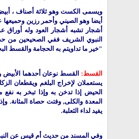
ويسمى الكست وهو ثلاثة أصناف ، أبي
أيضا وهو الصيني وأحمر رزين و
حم
يعها 
أشجار تشبه أشجار العود وله أوراق ع
الن
بوي الشريف ففي الصحيحين من ح
"خير ما تداويتم به الحجامة والقسط
الب
القسط:
القسط نوعان أحدهما الأبيض وا
يستعملان لإخراج البلغم ويقطعا
ن الزكا
الحيض إذا تدخن به وإذا تبخر به نفع
تحميل كتب السيرة النبوية
تحميل كتب السيرة النبوية
المعدة والكلى, وفتت حصاة المثانة. وإ
السيرة النبوية المستوى الأول
صحيح السيرة النبوية
يفيد لداء الثعلبة.
وفي المسند من حديث أم قيس عن النبي