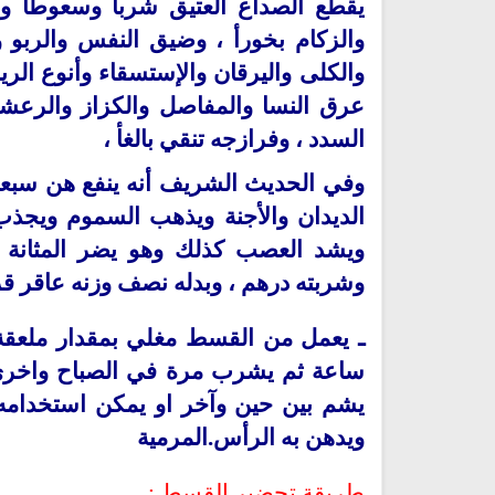
يقطع الصداع العتيق شربأ وسعوطأ وده
والزكام بخورأ ، وضيق النفس والربو 
والكلى واليرقان والإستسقاء وأنوع الر
عرق النسا والمفاصل والكزاز والرعشة و
السدد ، وفرازجه تنقي بالغأ ،
وفي الحديث الشريف أنه ينفع هن سبعة
الديدان والأجنة ويذهب السموم ويجذب 
ويشد العصب كذلك وهو يضر المثانة و
وشربته درهم ، وبدله نصف وزنه عاقر قر
ـ يعمل من القسط مغلي بمقدار ملعقة
ساعة ثم يشرب مرة في الصباح واخرى
يشم بين حين وآخر او يمكن استخدامه
ويدهن به الرأس.المرمية
طريقة تحضير القسط :