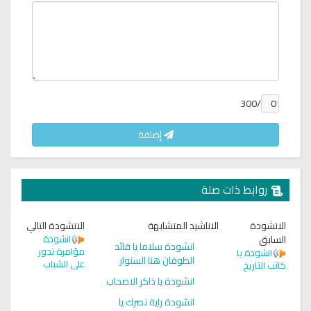
/300
إضافة
روابط ذات صلة
الانشودة
الاناشيد المتشابهة
الانشودة التالي
السابق
انشودة
انشودة سلاما يا قائد
مؤامرة تدور
انشودة يا
الطوفان هنا السنوار
على الشباب
كاتب التاريخ
انشودة يا ذاكر الاصحاب
انشودة راية نصرك يا