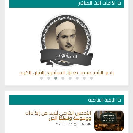
اذاعات البث المباشر
راديو الشيخ محمد صديق المنشاوي للقران الكريم
الرقية الشرعية
التحصين الشرعي للبيت من إيذاءات
ووسوسة وتسلط الجن
2026-06-14
1322 |