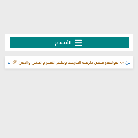
الأقسام
لجن
>> مواضيع تختص بالرقية الشرعية وعلاج السحر والمس والعين 🌾
قناة وشفا