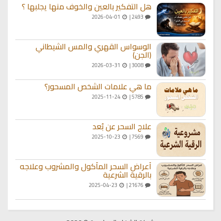
هل التفكير بالعين والخوف منها يجلبها ؟
2026-04-01
2493 |
الوسواس القهري والمس الشيطاني
(الجن)
2026-03-31
3008 |
ما هي علامات الشخص المسحور؟
2025-11-24
5785 |
علاج السحر عن بُعد
2025-10-23
7569 |
أعراض السحر المأكول والمشروب وعلاجه
بالرقية الشرعية
2025-04-23
21676 |