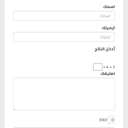
اسمك
ايميلك
أدخل الناتج
2 + 4 =
تعليقك
/300