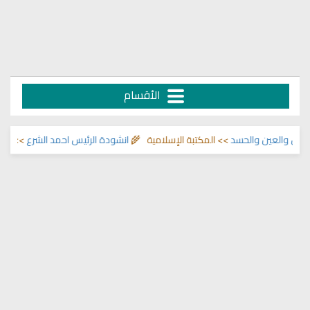
الأقسام
العين والحسد
>> المكتبة الإسلامية 🌾
انشودة الرئيس احمد الشرع
>> اناشيد ابر