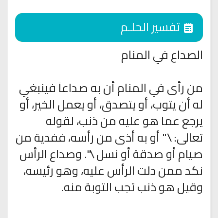
تفسير الحلـم
الصداع في المنام
من رأى في المنام أن به صداعاً فينبغي
له أن يتوب، أو يتصدق، أو يعمل الخير، أو
يرجع عما هو عليه من ذنب، لقوله
تعالى: \" أو به أذى من رأسه، ففدية من
صيام أو صدقة أو نسل \". وصداع الرأس
نكد ممن دلت الرأس عليه، وهو رئيسه،
وقيل هو ذنب تجب التوبة منه.